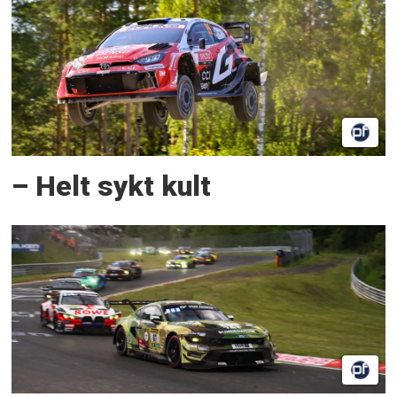
– Helt sykt kult