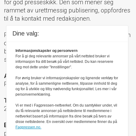
for god presseskikk. Den som mener seg
rammet av urettmessig publisering, oppfordres
til å ta kontakt med redaksjonen.
Dine valg:
Pressens Faglige Utvalg (PFU) er et klageorgan
oppnevnt av Norsk Presseforbund som
behandler klager mot mediene i presseetiske
Informasjonskapsler og personvern
For å gi deg relevante annonser på vårt nettsted bruker vi
spørsmål.
informasjon fra ditt besøk på vårt nettsted. Du kan reservere
deg mot dette under "Innstillinger".
Adresse:
For øvrig bruker vi informasjonskapsler og lignende verktøy for
Rådhusgt 17, 0158 Oslo
analyse, for å sammenligne nettlesere, tilpasse innhold til deg
og for å utvikle og tilby nødvendig funksjonalitet. Les mer i vår
personvernerklæring.
Telefon:
Vi er med i Fagpressen-nettverket. Om du samtykker under, vil
22 40 50 40
du få relevante annonser på nettstedene til medlemmene i
nettverket basert på informasjon fra dine besøk på tvers av
disse nettstedene. En oversikt over medlemmene finner du på
E-post:
Fagpressen.no.
pfu@presse.no