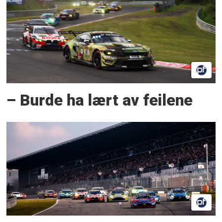
– Burde ha lært av feilene