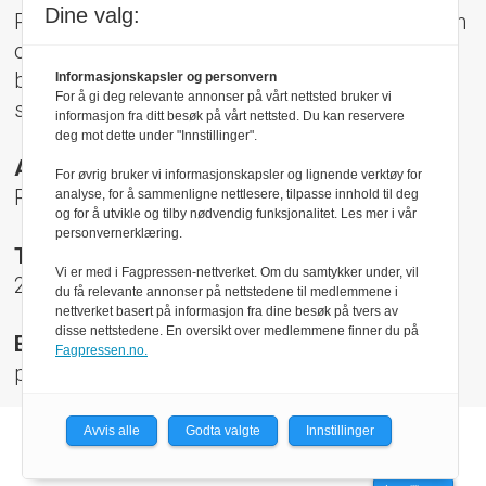
Dine valg:
Pressens Faglige Utvalg (PFU) er et klageorgan
oppnevnt av Norsk Presseforbund som
behandler klager mot mediene i presseetiske
Informasjonskapsler og personvern
For å gi deg relevante annonser på vårt nettsted bruker vi
spørsmål.
informasjon fra ditt besøk på vårt nettsted. Du kan reservere
deg mot dette under "Innstillinger".
Adresse:
For øvrig bruker vi informasjonskapsler og lignende verktøy for
Rådhusgt 17, 0158 Oslo
analyse, for å sammenligne nettlesere, tilpasse innhold til deg
og for å utvikle og tilby nødvendig funksjonalitet. Les mer i vår
personvernerklæring.
Telefon:
Vi er med i Fagpressen-nettverket. Om du samtykker under, vil
22 40 50 40
du få relevante annonser på nettstedene til medlemmene i
nettverket basert på informasjon fra dine besøk på tvers av
disse nettstedene. En oversikt over medlemmene finner du på
E-post:
Fagpressen.no.
pfu@presse.no
Avvis alle
Godta valgte
Innstillinger
Powered by Labrador CMS