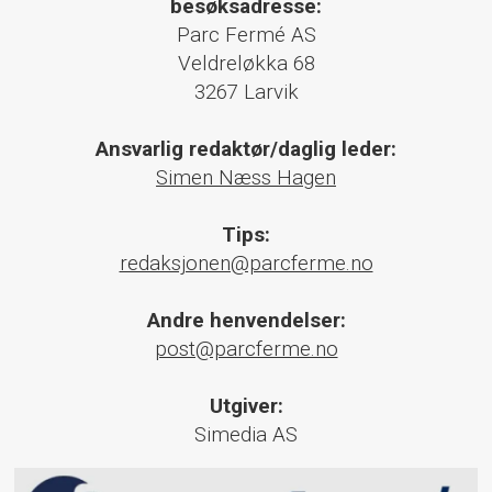
besøksadresse:
Parc Fermé AS
Veldreløkka 68
3267 Larvik
Ansvarlig redaktør/daglig leder:
Simen Næss Hagen
Tips:
redaksjonen@parcferme.no
Andre henvendelser:
post@parcferme.no
Utgiver:
Simedia AS