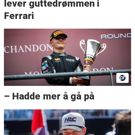
lever guttedrømmen i
Ferrari
– Hadde mer å gå på