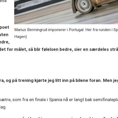
ania
mpoet
Marius Bermingrud imponerer i Portugal. Her fra runden i S
 uten
Hagen)
ndre,
et for målet, så blir følelsen bedre, sier en særdeles st
ra, og på trening kjørte jeg litt inn på bilene foran. Men jeg
sætre, som fra en finale i Spania nå er langt bak semifinale
dag.