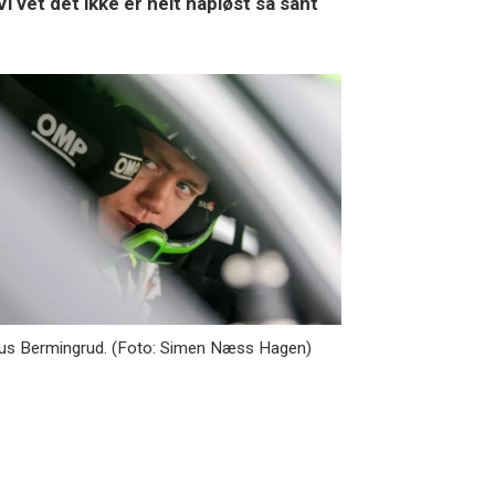
i vet det ikke er helt håpløst så sant
us Bermingrud. (Foto: Simen Næss Hagen)