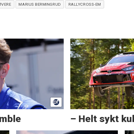
ØVERE
MARIUS BERMINGRUD
RALLYCROSS-EM
amble
– Helt sykt kul