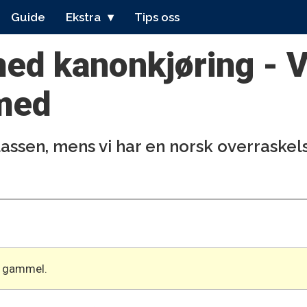
Guide
Ekstra
Tips oss
ed kanonkjøring - 
 med
ssen, mens vi har en norsk overraskel
år gammel.