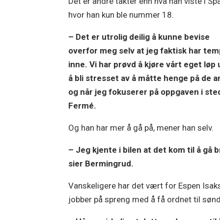
Det er andre takter enn hva han viste i Sp
hvor han kun ble nummer 18.
– Det er utrolig deilig å kunne bevise
overfor meg selv at jeg faktisk har te
inne. Vi har prøvd å kjøre vårt eget løp
å bli stresset av å måtte henge på de a
og når jeg fokuserer på oppgaven i sted
Fermé.
Og han har mer å gå på, mener han selv.
– Jeg kjente i bilen at det kom til å gå b
sier Bermingrud.
Vanskeligere har det vært for Espen Isak
jobber på spreng med å få ordnet til søn