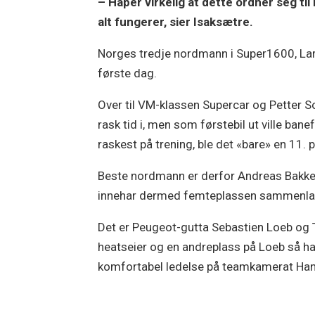
– Håper virkelig at dette ordner seg til
alt fungerer, sier Isaksætre.
Norges tredje nordmann i Super1600, Lars
første dag.
Over til VM-klassen Supercar og Petter So
rask tid i, men som førstebil ut ville bane
raskest på trening, ble det «bare» en 11. 
Beste nordmann er derfor Andreas Bakke
innehar dermed femteplassen sammenlagt
Det er Peugeot-gutta Sebastien Loeb og
heatseier og en andreplass på Loeb så ha
komfortabel ledelse på teamkamerat Hans