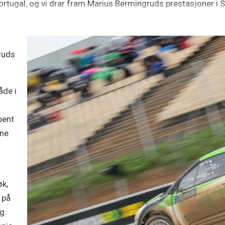
Portugal, og vi drar fram Marius Bermingruds prestasjoner i
ruds
åde i
pent
ene
øk,
 på
g.