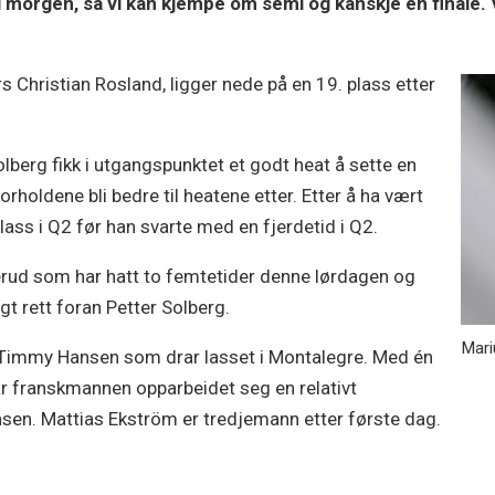
 i morgen, så vi kan kjempe om semi og kanskje en finale. V
 Christian Rosland, ligger nede på en 19. plass etter
lberg fikk i utgangspunktet et godt heat å sette en
forholdene bli bedre til heatene etter. Etter å ha vært
plass i Q2 før han svarte med en fjerdetid i Q2.
rud som har hatt to femtetider denne lørdagen og
 rett foran Petter Solberg.
Mari
 Timmy Hansen som drar lasset i Montalegre. Med én
r franskmannen opparbeidet seg en relativt
en. Mattias Ekström er tredjemann etter første dag.