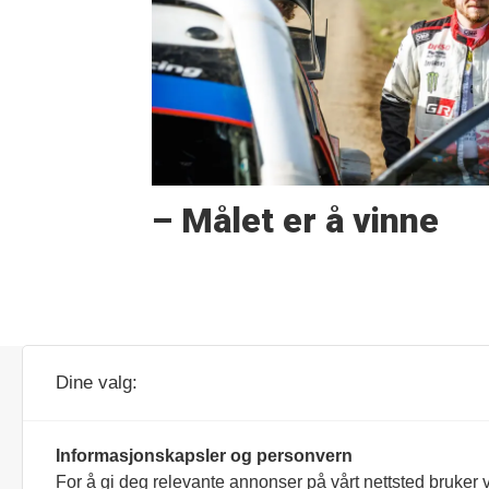
– Målet er å vinne
Forretnings- og
Dine valg:
besøksadresse:
Parc Fermé AS
Veldreløkka 68
Informasjonskapsler og personvern
3267 Larvik
For å gi deg relevante annonser på vårt nettsted bruker v