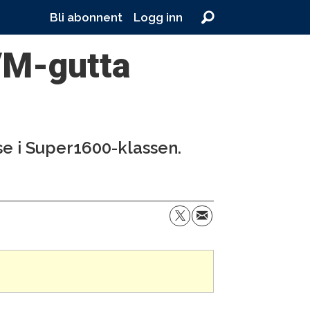
Bli abonnent
Logg inn
VM-gutta
se i Super1600-klassen.