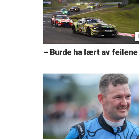
– Burde ha lært av feilene