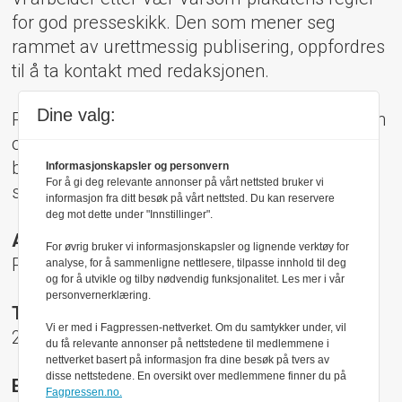
for god presseskikk. Den som mener seg
rammet av urettmessig publisering, oppfordres
til å ta kontakt med redaksjonen.
Dine valg:
Pressens Faglige Utvalg (PFU) er et klageorgan
oppnevnt av Norsk Presseforbund som
behandler klager mot mediene i presseetiske
Informasjonskapsler og personvern
For å gi deg relevante annonser på vårt nettsted bruker vi
spørsmål.
informasjon fra ditt besøk på vårt nettsted. Du kan reservere
deg mot dette under "Innstillinger".
Adresse:
For øvrig bruker vi informasjonskapsler og lignende verktøy for
Rådhusgt 17, 0158 Oslo
analyse, for å sammenligne nettlesere, tilpasse innhold til deg
og for å utvikle og tilby nødvendig funksjonalitet. Les mer i vår
personvernerklæring.
Telefon:
Vi er med i Fagpressen-nettverket. Om du samtykker under, vil
22 40 50 40
du få relevante annonser på nettstedene til medlemmene i
nettverket basert på informasjon fra dine besøk på tvers av
disse nettstedene. En oversikt over medlemmene finner du på
E-post:
Fagpressen.no.