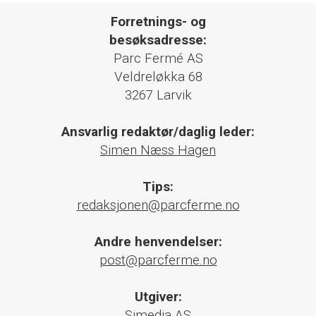
Forretnings- og
besøksadresse:
Parc Fermé AS
Veldreløkka 68
3267 Larvik
Ansvarlig redaktør/daglig leder:
Simen Næss Hagen
Tips:
redaksjonen@parcferme.no
Andre henvendelser:
post@parcferme.no
Utgiver:
Simedia AS