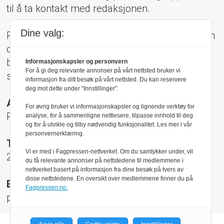
til å ta kontakt med redaksjonen.
Dine valg:
Pressens Faglige Utvalg (PFU) er et klageorgan
oppnevnt av Norsk Presseforbund som
behandler klager mot mediene i presseetiske
Informasjonskapsler og personvern
For å gi deg relevante annonser på vårt nettsted bruker vi
spørsmål.
informasjon fra ditt besøk på vårt nettsted. Du kan reservere
deg mot dette under "Innstillinger".
Adresse:
For øvrig bruker vi informasjonskapsler og lignende verktøy for
Rådhusgt 17, 0158 Oslo
analyse, for å sammenligne nettlesere, tilpasse innhold til deg
og for å utvikle og tilby nødvendig funksjonalitet. Les mer i vår
personvernerklæring.
Telefon:
Vi er med i Fagpressen-nettverket. Om du samtykker under, vil
22 40 50 40
du få relevante annonser på nettstedene til medlemmene i
nettverket basert på informasjon fra dine besøk på tvers av
disse nettstedene. En oversikt over medlemmene finner du på
E-post:
Fagpressen.no.
pfu@presse.no