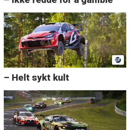
– Helt sykt kult