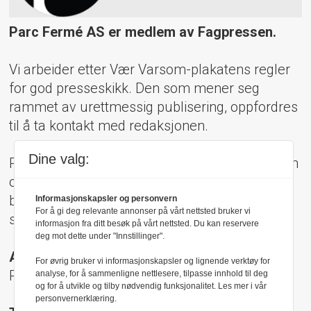
Parc Fermé AS er medlem av Fagpressen.
Vi arbeider etter Vær Varsom-plakatens regler
for god presseskikk. Den som mener seg
rammet av urettmessig publisering, oppfordres
til å ta kontakt med redaksjonen.
Dine valg:
Pressens Faglige Utvalg (PFU) er et klageorgan
oppnevnt av Norsk Presseforbund som
behandler klager mot mediene i presseetiske
Informasjonskapsler og personvern
For å gi deg relevante annonser på vårt nettsted bruker vi
spørsmål.
informasjon fra ditt besøk på vårt nettsted. Du kan reservere
deg mot dette under "Innstillinger".
Adresse:
For øvrig bruker vi informasjonskapsler og lignende verktøy for
Rådhusgt 17, 0158 Oslo
analyse, for å sammenligne nettlesere, tilpasse innhold til deg
og for å utvikle og tilby nødvendig funksjonalitet. Les mer i vår
personvernerklæring.