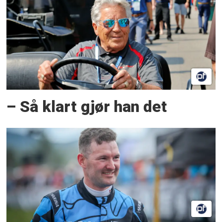
– Så klart gjør han det