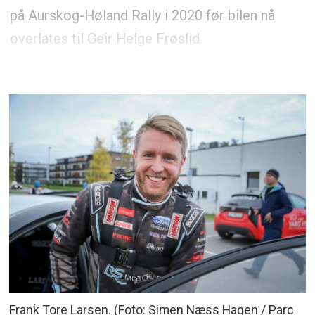
på Aurskog-Høland Rally i 2020 før bilen nå
overlates til Geir Helge Frøslid.
Frank Tore Larsen. (Foto: Simen Næss Hagen / Parc