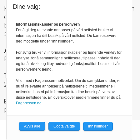
Dine valg:
Pressens Faglige Utvalg (PFU) er et klageorgan
oppnevnt av Norsk Presseforbund som
behandler klager mot mediene i presseetiske
Informasjonskapsler og personvern
For å gi deg relevante annonser på vårt nettsted bruker vi
spørsmål.
informasjon fra ditt besøk på vårt nettsted. Du kan reservere
deg mot dette under "Innstillinger".
Adresse:
For øvrig bruker vi informasjonskapsler og lignende verktøy for
Rådhusgt 17, 0158 Oslo
analyse, for å sammenligne nettlesere, tilpasse innhold til deg
og for å utvikle og tilby nødvendig funksjonalitet. Les mer i vår
personvernerklæring.
Telefon:
Vi er med i Fagpressen-nettverket. Om du samtykker under, vil
22 40 50 40
du få relevante annonser på nettstedene til medlemmene i
nettverket basert på informasjon fra dine besøk på tvers av
disse nettstedene. En oversikt over medlemmene finner du på
E-post:
Fagpressen.no.
pfu@presse.no
Avvis alle
Godta valgte
Innstillinger
Powered by Labrador CMS