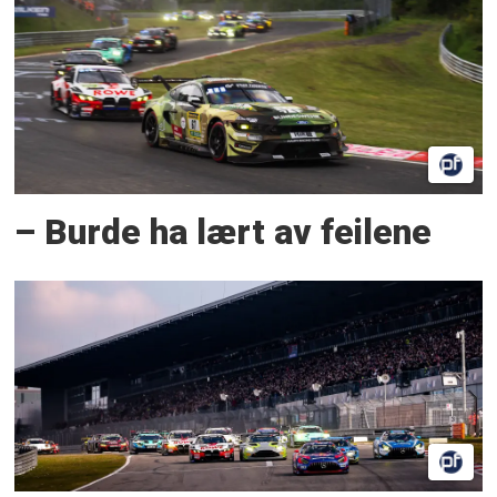
– Burde ha lært av feilene