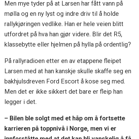
Men mye tyder på at Larsen har fått vann på
mølla og en ny lyst og indre driv til å holde
rallykjøringen vedlike. Han er hele veien blitt
utfordret på hva han gjør videre. Blir det R5,
klassebytte eller hjelmen på hylla på ordentlig?
På rallyradioen etter en av etappene fleipet
Larsen med at han kanskje skulle skaffe seg en
bakhjulsdreven Ford Escort å kose seg med.
Men det er ikke sikkert det bare er fleip han
legger i det.
– Bilen ble solgt med et håp om å fortsette
karrieren på toppnivå i Norge, men vi er
innforståtte med at det kan bli vanskelig å få