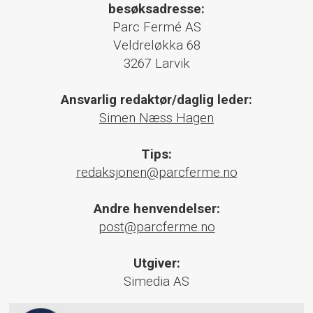
besøksadresse:
Parc Fermé AS
Veldreløkka 68
3267 Larvik
Ansvarlig redaktør/daglig leder:
Simen Næss Hagen
Tips:
redaksjonen@parcferme.no
Andre henvendelser:
post@parcferme.no
Utgiver:
Simedia AS