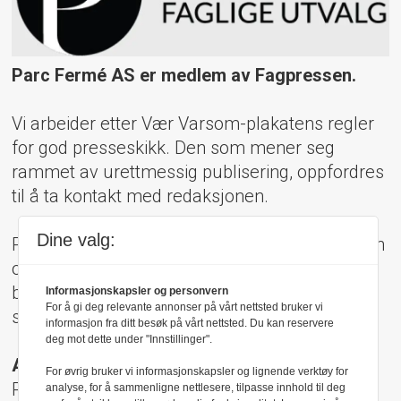
Parc Fermé AS er medlem av Fagpressen.
Vi arbeider etter Vær Varsom-plakatens regler
for god presseskikk. Den som mener seg
rammet av urettmessig publisering, oppfordres
til å ta kontakt med redaksjonen.
Dine valg:
Pressens Faglige Utvalg (PFU) er et klageorgan
oppnevnt av Norsk Presseforbund som
behandler klager mot mediene i presseetiske
Informasjonskapsler og personvern
For å gi deg relevante annonser på vårt nettsted bruker vi
spørsmål.
informasjon fra ditt besøk på vårt nettsted. Du kan reservere
deg mot dette under "Innstillinger".
Adresse:
For øvrig bruker vi informasjonskapsler og lignende verktøy for
Rådhusgt 17, 0158 Oslo
analyse, for å sammenligne nettlesere, tilpasse innhold til deg