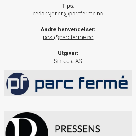
Tips:
redaksjonen@parcferme.no
Andre henvendelser:
post@parcferme.no
Utgiver:
Simedia AS