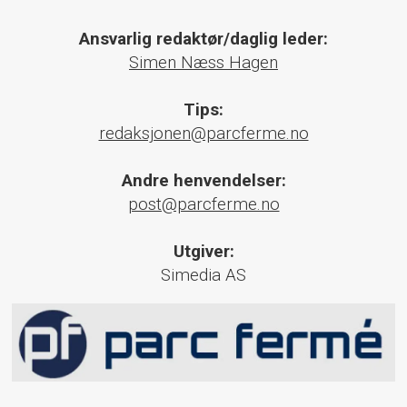
Ansvarlig redaktør/daglig leder:
Simen Næss Hagen
Tips:
redaksjonen@parcferme.no
Andre henvendelser:
post@parcferme.no
Utgiver:
Simedia AS