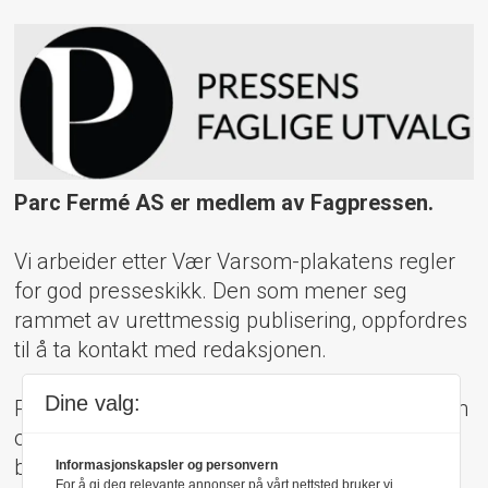
Parc Fermé AS er medlem av Fagpressen.
Vi arbeider etter Vær Varsom-plakatens regler
for god presseskikk. Den som mener seg
rammet av urettmessig publisering, oppfordres
til å ta kontakt med redaksjonen.
Dine valg:
Pressens Faglige Utvalg (PFU) er et klageorgan
oppnevnt av Norsk Presseforbund som
behandler klager mot mediene i presseetiske
Informasjonskapsler og personvern
For å gi deg relevante annonser på vårt nettsted bruker vi