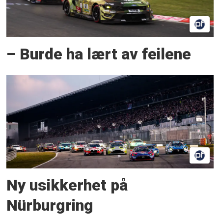
– Burde ha lært av feilene
Ny usikkerhet på
Nürburgring