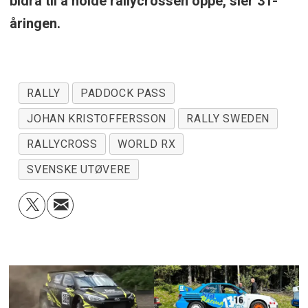
bidra til å holde rallycrossen oppe, sier 31-
åringen.
RALLY
PADDOCK PASS
JOHAN KRISTOFFERSSON
RALLY SWEDEN
RALLYCROSS
WORLD RX
SVENSKE UTØVERE