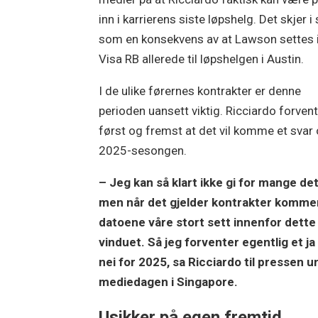
inn i karrierens siste løpshelg. Det skjer i 
som en konsekvens av at Lawson settes i
Visa RB allerede til løpshelgen i Austin.
I de ulike førernes kontrakter er denne
perioden uansett viktig. Ricciardo forven
først og fremst at det vil komme et svar
2025-sesongen.
– Jeg kan så klart ikke gi for mange det
men når det gjelder kontrakter komme
datoene våre stort sett innenfor dette
vinduet. Så jeg forventer egentlig et ja 
nei for 2025, sa Ricciardo til pressen 
mediedagen i Singapore.
Usikker på egen fremtid