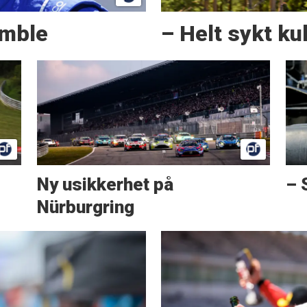
amble
– Helt sykt kul
Ny usikkerhet på
– 
Nürburgring