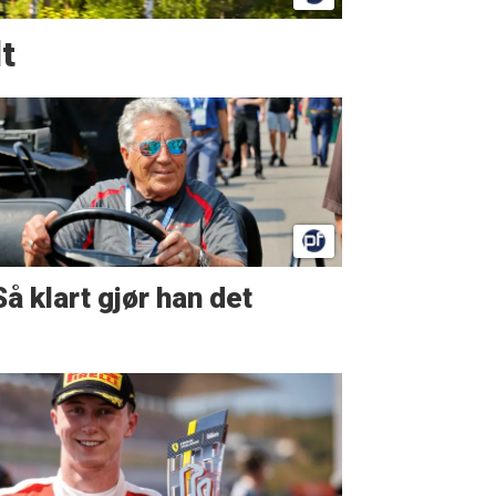
t
Så klart gjør han det