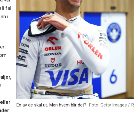
så fall
nn i
ter
 om
aljer,
r
eller
En av de skal ut. Men hvem blir det?
Foto: Getty Images / R
under