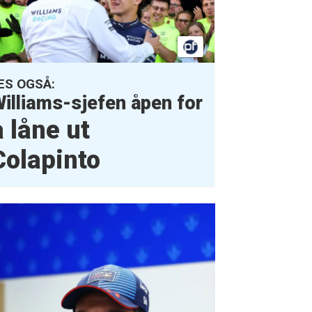
ES OGSÅ:
illiams-sjefen åpen for
å låne
ut
Colapinto