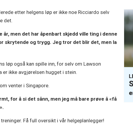
lerede etter helgens løp er ikke noe Ricciardo selv
ke det.
e år, men det har åpenbart skjedd ville ting i denne
for skrytende og trygg. Jeg tror det blir det, men la
ns løp også kan spille inn, for selv om Lawson
 er ikke avgjørelsen hugget i stein.
L
S
som venter i Singapore.
e
rmt, for å si det sånn, men jeg må bare prøve å «få
s».
reninger. Få full oversikt i vår helgeplanlegger!