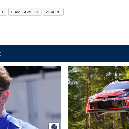
LL
LIAM LAWSON
VISA RB
: