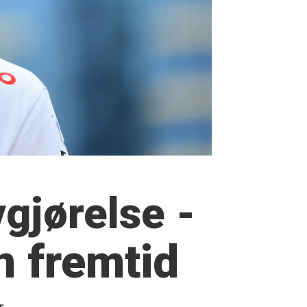
gjørelse -
n fremtid
r.