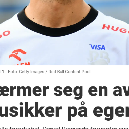
 1.
Foto: Getty Images / Red Bull Content Pool
ærmer seg en av
usikker på ege
Bulls førerkabal. Daniel Ricciardo forventer sva