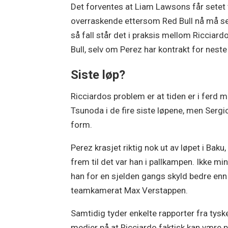
Det forventes at Liam Lawsons får setet v
overraskende ettersom Red Bull nå må sett
så fall står det i praksis mellom Ricciar
Bull, selv om Perez har kontrakt for nest
Siste løp?
Ricciardos problem er at tiden er i ferd
Tsunoda i de fire siste løpene, men Sergi
form.
Perez krasjet riktig nok ut av løpet i Baku
frem til det var han i pallkampen. Ikke min
han for en sjelden gangs skyld bedre enn
teamkamerat Max Verstappen.
Samtidig tyder enkelte rapporter fra tysk
medier på at Ricciardo faktisk kan være p