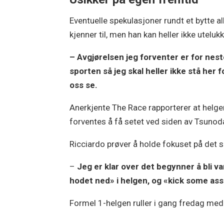
Eventuelle spekulasjoner rundt et bytte al
kjenner til, men han kan heller ikke uteluk
– Avgjørelsen jeg forventer er for nest
sporten så jeg skal heller ikke stå her 
oss se.
Anerkjente The Race rapporterer at helge
forventes å få setet ved siden av Tsunoda
Ricciardo prøver å holde fokuset på det 
–
Jeg er klar over det begynner å bli va
hodet ned» i helgen, og «kick some as
Formel 1-helgen ruller i gang fredag med t