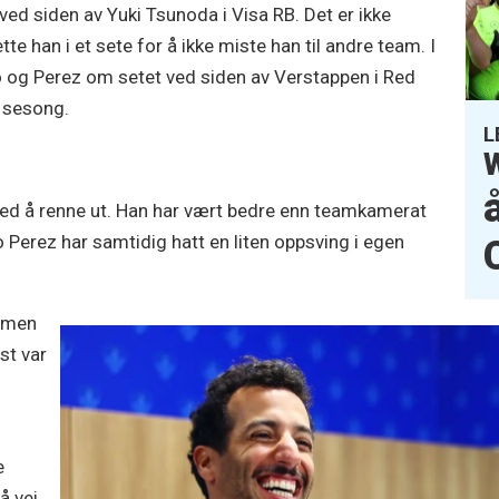
ed siden av Yuki Tsunoda i Visa RB. Det er ikke
e han i et sete for å ikke miste han til andre team. I
do og Perez om setet ved siden av Verstappen i Red
e sesong.
L
W
 med å renne ut. Han har vært bedre enn teamkamerat
o Perez har samtidig hatt en liten oppsving i egen
, men
st var
e
å vei