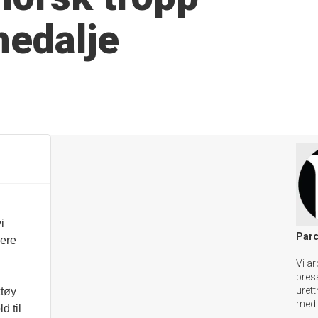
medalje
i
Parc
vere
Vi ar
pres
urett
ktøy
med 
d til