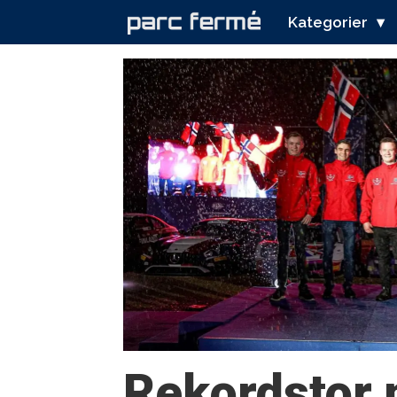
Kategorier
Tag:
jarl
teien
Rekordstor 