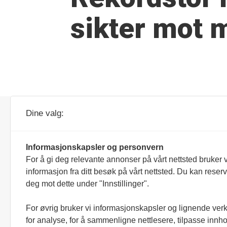
sikter mot 
Forretnings- og
Dine valg:
besøksadresse:
Parc Fermé AS
Veldreløkka 68
Informasjonskapsler og personvern
3267 Larvik
For å gi deg relevante annonser på vårt nettsted bruker v
informasjon fra ditt besøk på vårt nettsted. Du kan reser
Ansvarlig redaktør/daglig leder:
deg mot dette under "Innstillinger".
Simen Næss Hagen
Tips:
For øvrig bruker vi informasjonskapsler og lignende ver
redaksjonen@parcferme.no
for analyse, for å sammenligne nettlesere, tilpasse innhol