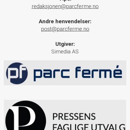
redaksjonen@parcferme.no
Andre henvendelser:
post@parcferme.no
Utgiver:
Simedia AS