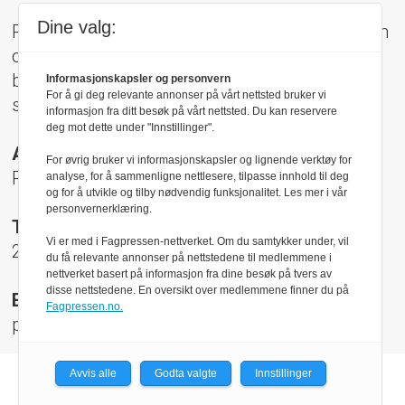
Dine valg:
Pressens Faglige Utvalg (PFU) er et klageorgan
oppnevnt av Norsk Presseforbund som
behandler klager mot mediene i presseetiske
Informasjonskapsler og personvern
For å gi deg relevante annonser på vårt nettsted bruker vi
spørsmål.
informasjon fra ditt besøk på vårt nettsted. Du kan reservere
deg mot dette under "Innstillinger".
Adresse:
For øvrig bruker vi informasjonskapsler og lignende verktøy for
Rådhusgt 17, 0158 Oslo
analyse, for å sammenligne nettlesere, tilpasse innhold til deg
og for å utvikle og tilby nødvendig funksjonalitet. Les mer i vår
personvernerklæring.
Telefon:
Vi er med i Fagpressen-nettverket. Om du samtykker under, vil
22 40 50 40
du få relevante annonser på nettstedene til medlemmene i
nettverket basert på informasjon fra dine besøk på tvers av
disse nettstedene. En oversikt over medlemmene finner du på
E-post:
Fagpressen.no.
pfu@presse.no
Avvis alle
Godta valgte
Innstillinger
Powered by Labrador CMS