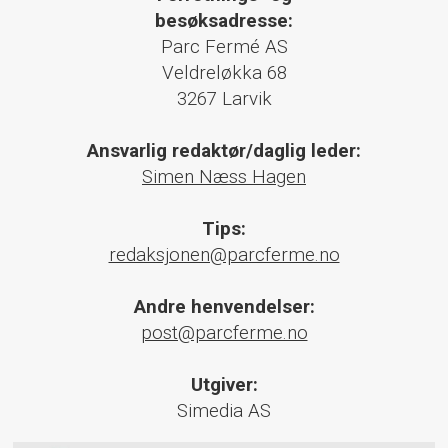
besøksadresse:
Parc Fermé AS
Veldreløkka 68
3267 Larvik
Ansvarlig redaktør/daglig leder:
Simen Næss Hagen
Tips:
redaksjonen@parcferme.no
Andre henvendelser:
post@parcferme.no
Utgiver:
Simedia AS