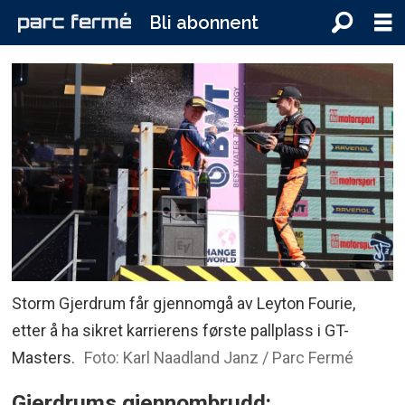
Bli abonnent
Storm Gjerdrum får gjennomgå av Leyton Fourie,
etter å ha sikret karrierens første pallplass i GT-
Masters.
Foto: Karl Naadland Janz / Parc Fermé
Gjerdrums gjennombrudd: