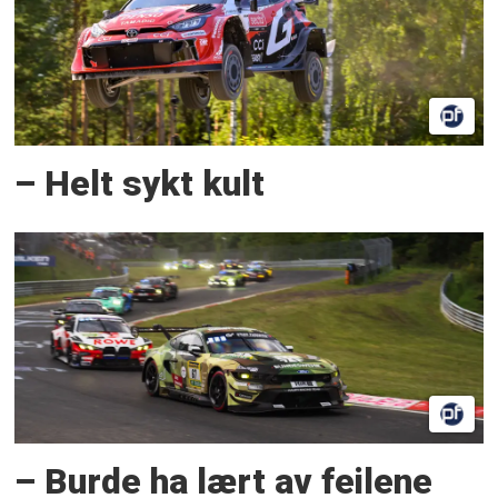
– Helt sykt kult
– Burde ha lært av feilene