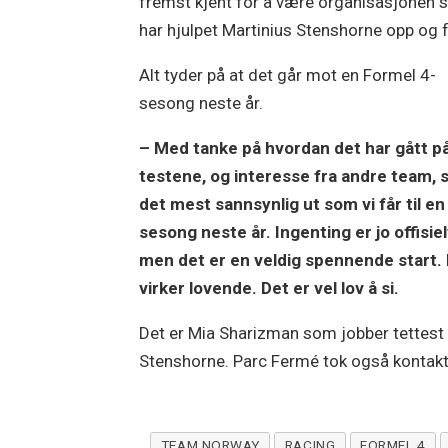
fremst kjent for å være organisasjonen
har hjulpet Martinius Stenshorne opp og 
Alt tyder på at det går mot en Formel 4-
sesong neste år.
– Med tanke på hvordan det har gått p
testene, og interesse fra andre team, 
det mest sannsynlig ut som vi får til en
sesong neste år. Ingenting er jo offisiel
men det er en veldig spennende start.
virker lovende. Det er vel lov å si.
Det er Mia Sharizman som jobber tettest
Stenshorne. Parc Fermé tok også kontakt
TEAM NORWAY
RACING
FORMEL 4