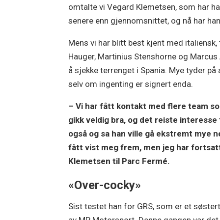
omtalte vi Vegard Klemetsen, som har hatt 
senere enn gjennomsnittet, og nå har han 
Mens vi har blitt best kjent med italiensk
Hauger, Martinius Stenshorne og Marcus 
å sjekke terrenget i Spania. Mye tyder på a
selv om ingenting er signert enda.
– Vi har fått kontakt med flere team so
gikk veldig bra, og det reiste interess
også og sa han ville gå ekstremt mye ned
fått vist meg frem, men jeg har fortsat
Klemetsen til Parc Fermé.
«Over-cocky»
Sist testet han for GRS, som er et søste
av MP Motorsport. Denne gangen var de