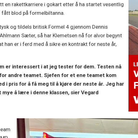
en rakettkarriere i gokart etter å ha startet vesentlig
fått blod på formelbiltanna.
, tysk og tildels britisk Formel 4 gjennom Dennis
Ahlmann Sæter, så har Klemetsen nå for alvor begynt
t han er i ferd med å sikre en kontrakt for neste år,
L
m er interessert i at jeg tester for dem. Testen nå
V
e for andre teamet. Sjefen for et ene teamet kom
F
 i pris for å få meg til å kjøre der neste år. Jeg har
t mye å lære i denne klassen, sier Vegard
rteam
t MP