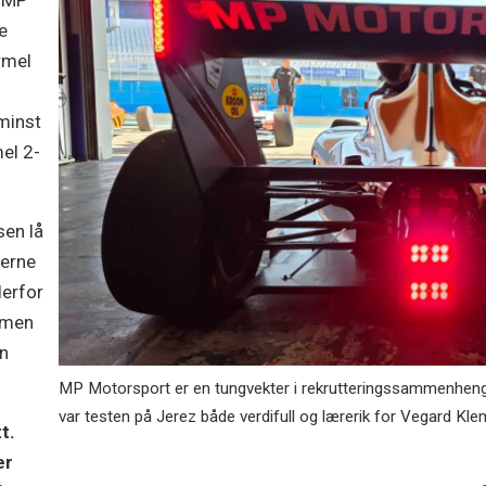
te
rmel
 minst
el 2-
sen lå
rerne
derfor
, men
an
MP Motorsport er en tungvekter i rekrutteringssammenheng 
var testen på Jerez både verdifull og lærerik for Vegard Kle
t.
er