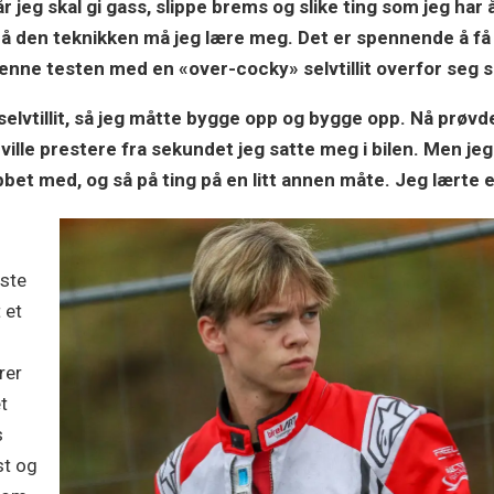
eg skal gi gass, slippe brems og slike ting som jeg har
 Så den teknikken må jeg lære meg. Det er spennende å få
denne testen med en «over-cocky» selvtillit overfor seg s
elvtillit, så jeg måtte bygge opp og bygge opp. Nå prøvde
ille prestere fra sekundet jeg satte meg i bilen. Men jeg
bbet med, og så på ting på en litt annen måte. Jeg lærte
este
 et
rer
t
s
st og