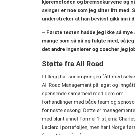
kjøremetoden og bremsekurvene og når j
svinger er noe som jeg sliter litt med.
understreker at han bevisst gikk inn i 
– Første testen hadde jeg ikke så mye s
mange som så på og fulgte med, så jeg v
det andre ingeniører og coacher jeg jo
Støtte fra All Road
I tillegg har sunnmøringen fått med selv
All Road Management på laget og inngått
spennende samarbeid med dem om
forhandlinger med både team og spnoso
for neste sesong. Dette er managemente
med blant annet Formel 1-stjerna Charle
Leclerc i porteføljen, men her i Norge før