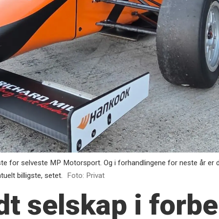
ste for selveste MP Motorsport. Og i forhandlingene for neste år er
elt billigste, setet.
Foto: Privat
dt selskap i forb