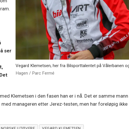
 som
fram.
å
så ser
Vegard Klemetsen, her fra Bilsporttalentet på Vålerbanen og 
t,
Hagen / Parc Fermé
 Det
 med Klemetsen i den fasen han er i nå. Det er samme mann
 med manageren etter Jerez-testen, men har foreløpig ikke 
NORSKE UTØVERE
VEGARD KLEMETSEN