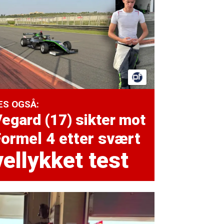
ES OGSÅ:
egard (17) sikter mot
ormel 4 etter svært
vellykket test