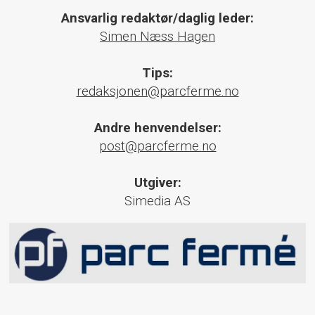
Ansvarlig redaktør/daglig leder:
Simen Næss Hagen
Tips:
redaksjonen@parcferme.no
Andre henvendelser:
post@parcferme.no
Utgiver:
Simedia AS