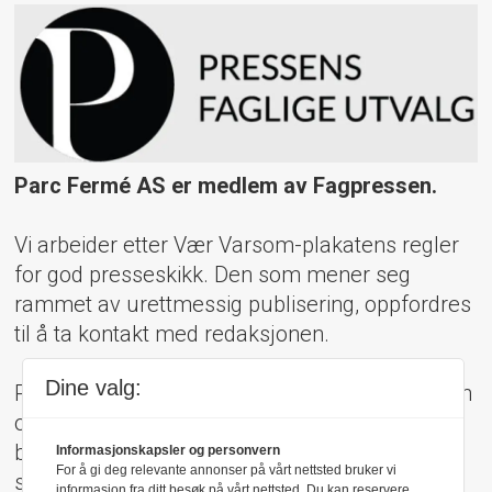
Parc Fermé AS er medlem av Fagpressen.
Vi arbeider etter Vær Varsom-plakatens regler
for god presseskikk. Den som mener seg
rammet av urettmessig publisering, oppfordres
til å ta kontakt med redaksjonen.
Dine valg:
Pressens Faglige Utvalg (PFU) er et klageorgan
oppnevnt av Norsk Presseforbund som
behandler klager mot mediene i presseetiske
Informasjonskapsler og personvern
For å gi deg relevante annonser på vårt nettsted bruker vi
spørsmål.
informasjon fra ditt besøk på vårt nettsted. Du kan reservere