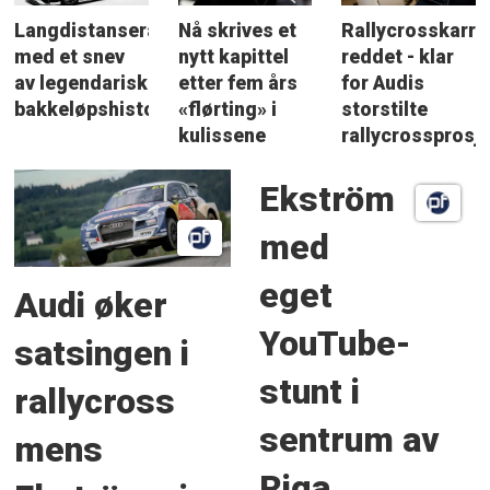
Langdistanseracing
Nå skrives et
Rallycrosskarri
med et snev
nytt kapittel
reddet - klar
av legendarisk
etter fem års
for Audis
bakkeløpshistorie
«flørting» i
storstilte
kulissene
rallycrossprosj
Ekström
med
eget
Audi øker
YouTube-
satsingen i
stunt i
rallycross
sentrum av
mens
Riga