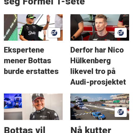
seg Formel 1-sete
Ekspertene
Derfor har Nico
mener Bottas
Hülkenberg
burde erstattes
likevel tro på
Audi-prosjektet
Bottas vil
Nå kutter