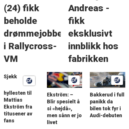
(24) fikk
Andreas -
beholde
fikk
drømmejobben
eksklusivt
i Rallycross-
innblikk hos
VM
fabrikken
Sjekk
hyllesten til
Ekström: –
Bakkerud i full
Mattias
Blir spesielt å
panikk da
Ekström fra
si «hejdå»,
bilen tok fyr i
titusener av
men sånn er jo
Audi-debuten
fans
livet