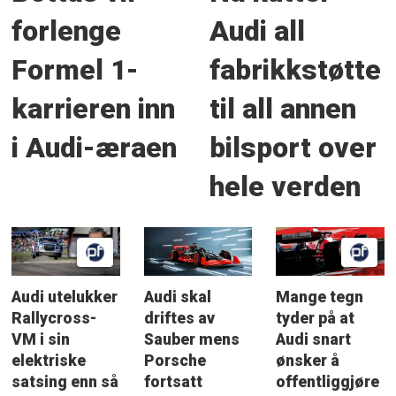
forlenge
Audi all
Formel 1-
fabrikkstøtte
karrieren inn
til all annen
i Audi-æraen
bilsport over
hele verden
Audi utelukker
Audi skal
Mange tegn
Rallycross-
driftes av
tyder på at
VM i sin
Sauber mens
Audi snart
elektriske
Porsche
ønsker å
satsing enn så
fortsatt
offentliggjøre