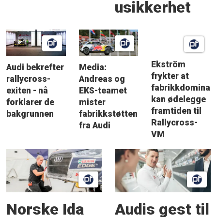
usikkerhet
Ekström
Audi bekrefter
Media:
frykter at
rallycross-
Andreas og
fabrikkdominan
exiten - nå
EKS-teamet
kan ødelegge
forklarer de
mister
framtiden til
bakgrunnen
fabrikkstøtten
Rallycross-
fra Audi
VM
Norske Ida
Audis gest til