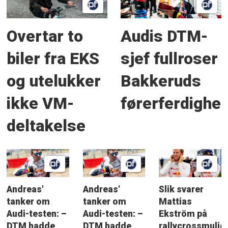
Overtar to
Audis DTM-
biler fra EKS
sjef fullroser
og utelukker
Bakkeruds
ikke VM-
førerferdighet
deltakelse
Andreas'
Andreas'
Slik svarer
tanker om
tanker om
Mattias
Audi-testen: –
Audi-testen: –
Ekström på
DTM hadde
DTM hadde
rallycrossmulig