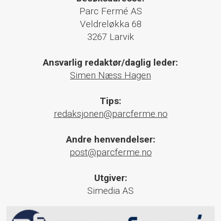
Parc Fermé AS
Veldreløkka 68
3267 Larvik
Ansvarlig redaktør/daglig leder:
Simen Næss Hagen
Tips:
redaksjonen@parcferme.no
Andre henvendelser:
post@parcferme.no
Utgiver:
Simedia AS