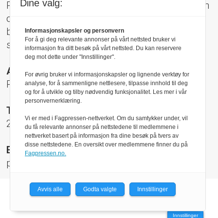
Dine valg:
Pressens Faglige Utvalg (PFU) er et klageorgan
oppnevnt av Norsk Presseforbund som
behandler klager mot mediene i presseetiske
Informasjonskapsler og personvern
For å gi deg relevante annonser på vårt nettsted bruker vi
spørsmål.
informasjon fra ditt besøk på vårt nettsted. Du kan reservere
deg mot dette under "Innstillinger".
Adresse:
For øvrig bruker vi informasjonskapsler og lignende verktøy for
Rådhusgt 17, 0158 Oslo
analyse, for å sammenligne nettlesere, tilpasse innhold til deg
og for å utvikle og tilby nødvendig funksjonalitet. Les mer i vår
personvernerklæring.
Telefon:
Vi er med i Fagpressen-nettverket. Om du samtykker under, vil
22 40 50 40
du få relevante annonser på nettstedene til medlemmene i
nettverket basert på informasjon fra dine besøk på tvers av
disse nettstedene. En oversikt over medlemmene finner du på
E-post:
Fagpressen.no.
pfu@presse.no
Avvis alle
Godta valgte
Innstillinger
Powered by Labrador CMS
Innstillinger