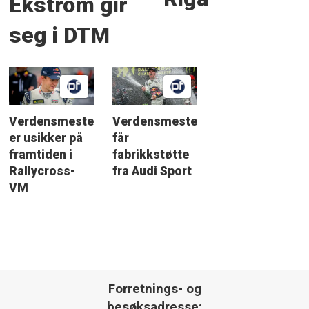
Ekström gir
seg i DTM
Verdensmesteren
Verdensmesteren
er usikker på
får
framtiden i
fabrikkstøtte
Rallycross-
fra Audi Sport
VM
Forretnings- og
besøksadresse: