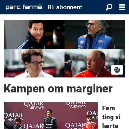
Bli abonnent
Tag:
audi
Kampen om marginer
Fem
ting vi
lærte