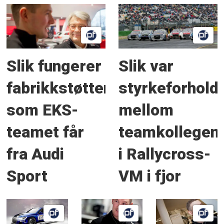
Slik fungerer
Slik var
fabrikkstøtten
styrkeforhold
som EKS-
mellom
teamet får
teamkollegen
fra Audi
i Rallycross-
Sport
VM i fjor