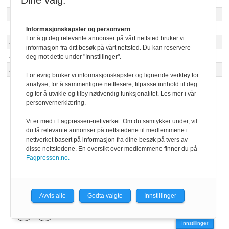
Dine valg:
Bulls
Sauber
Gabriel Bortoleto
Australia / Kina
Sauber
Paul Aron
Storbritannia / Ungarn
Informasjonskapsler og personvern
For å gi deg relevante annonser på vårt nettsted bruker vi
Alpine
Jack Doohan
Australia / Kina
informasjon fra ditt besøk på vårt nettsted. Du kan reservere
Alpine
Ryo Hirakawa
Japan
deg mot dette under "Innstillinger".
Alpine
Paul Aron
Italia + 2 TBC
For øvrig bruker vi informasjonskapsler og lignende verktøy for
analyse, for å sammenligne nettlesere, tilpasse innhold til deg
og for å utvikle og tilby nødvendig funksjonalitet. Les mer i vår
personvernerklæring.
Vi er med i Fagpressen-nettverket. Om du samtykker under, vil
RACING BULLS
MCLAREN
HAAS
du få relevante annonser på nettstedene til medlemmene i
nettverket basert på informasjon fra dine besøk på tvers av
WILLIAMS
RED BULL
FORMEL 1
disse nettstedene. En oversikt over medlemmene finner du på
Fagpressen.no.
FERRARI
CADILLAC
ASTON MARTIN
ALPINE
SAUBER
MERCEDES
Avvis alle
Godta valgte
Innstillinger
Innstillinger