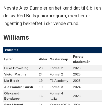
Nevnte Alex Dunne er en het kandidat til å bli en
del av Red Bulls juniorprogram, men her er
ingenting bekreftet i skrivende stund.
Williams
Williams
Første
Fører
Alder
Mesterskap
akademiår
Luke Browning
23
Formel 2
2023
Victor Martins
24
Formel 2
2025
Lia Block
19
F1 Academy
2023
Alessandro Giusti
19
Formel 3
2024
Oleksandr
Formel 4
16
2023
Bondarev
Italia
Sara Matsui
14
Karting (OKJ)
2024