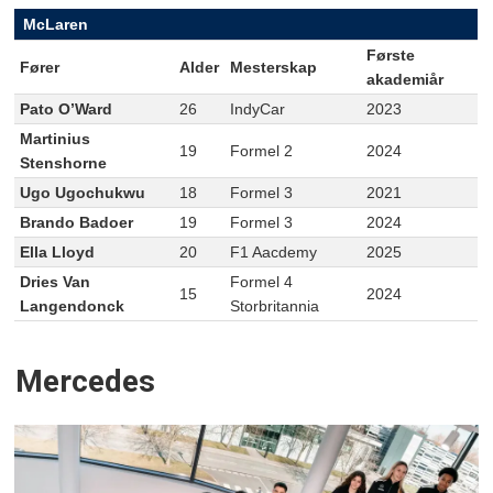
McLaren
Første
Fører
Alder
Mesterskap
akademiår
Pato O’Ward
26
IndyCar
2023
Martinius
19
Formel 2
2024
Stenshorne
Ugo Ugochukwu
18
Formel 3
2021
Brando Badoer
19
Formel 3
2024
Ella Lloyd
20
F1 Aacdemy
2025
Dries Van
Formel 4
15
2024
Langendonck
Storbritannia
Mercedes