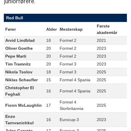
juniorførere.
Red Bull
Første
Fører
Alder
Mesterskap
akademiår
Arvid Lindblad
18
Formel 2
2021
Oliver Goethe
20
Formel 2
2023
Pepe Marti
20
Formel 2
2023
Tim Tramnitz
20
Formel 3
2023
Nikola Tsolov
18
Formel 3
2025
Niklas Schaufler
15
Formel 4 Spania
2025
Christopher El
16
Formel 4 Spania
2025
Feghali
Formel 4
Fionn McLaughlin
17
2025
Storbritannia
Enzo
16
Eurocup-3
2023
Tarnvanichkul
Jules Caranta
17
Eurocup-3
2025