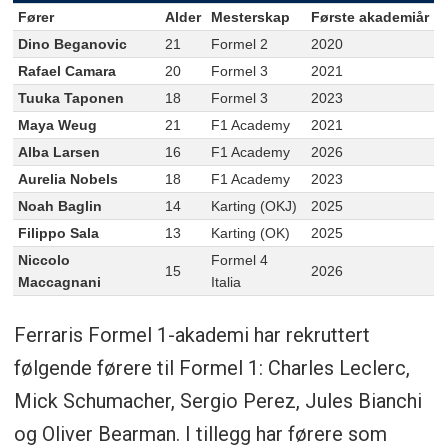
Fører
Alder
Mesterskap
Første akademiår
Dino Beganovic
21
Formel 2
2020
Rafael Camara
20
Formel 3
2021
Tuuka Taponen
18
Formel 3
2023
Maya Weug
21
F1 Academy
2021
Alba Larsen
16
F1 Academy
2026
Aurelia Nobels
18
F1 Academy
2023
Noah Baglin
14
Karting (OKJ)
2025
Filippo Sala
13
Karting (OK)
2025
Niccolo
Formel 4
15
2026
Maccagnani
Italia
Ferraris Formel 1-akademi har rekruttert
følgende førere til Formel 1: Charles Leclerc,
Mick Schumacher, Sergio Perez, Jules Bianchi
og Oliver Bearman. I tillegg har førere som