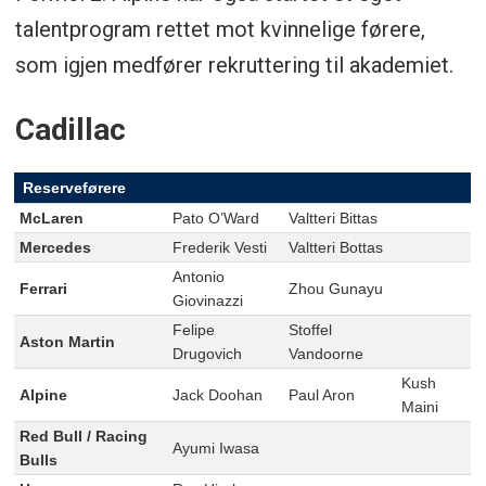
talentprogram rettet mot kvinnelige førere,
som igjen medfører rekruttering til akademiet.
Cadillac
Reserveførere
McLaren
Pato O’Ward
Valtteri Bittas
Mercedes
Frederik Vesti
Valtteri Bottas
Antonio
Ferrari
Zhou Gunayu
Giovinazzi
Felipe
Stoffel
Aston Martin
Drugovich
Vandoorne
Kush
Alpine
Jack Doohan
Paul Aron
Maini
Red Bull / Racing
Ayumi Iwasa
Bulls