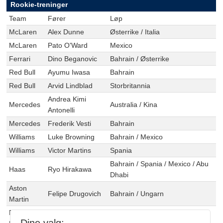
Rookie-treninger
Team
Fører
Løp
McLaren
Alex Dunne
Østerrike / Italia
McLaren
Pato O'Ward
Mexico
Ferrari
Dino Beganovic
Bahrain / Østerrike
Red Bull
Ayumu Iwasa
Bahrain
Red Bull
Arvid Lindblad
Storbritannia
Andrea Kimi
Mercedes
Australia / Kina
Antonelli
Mercedes
Frederik Vesti
Bahrain
Williams
Luke Browning
Bahrain / Mexico
Williams
Victor Martins
Spania
Bahrain / Spania / Mexico / Abu
Haas
Ryo Hirakawa
Dhabi
Aston
Felipe Drugovich
Bahrain / Ungarn
Martin
Racing
Isack Hadjar
Australia / Kina