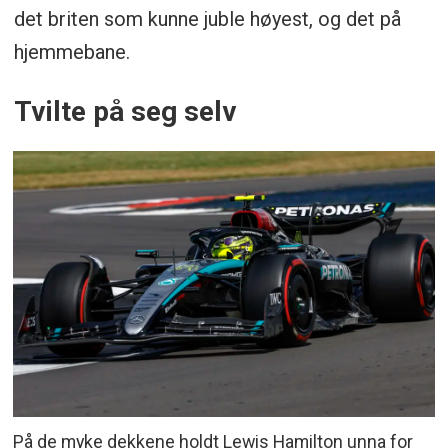
det briten som kunne juble høyest, og det på
hjemmebane.
Tvilte på seg selv
På de myke dekkene holdt Lewis Hamilton unna for