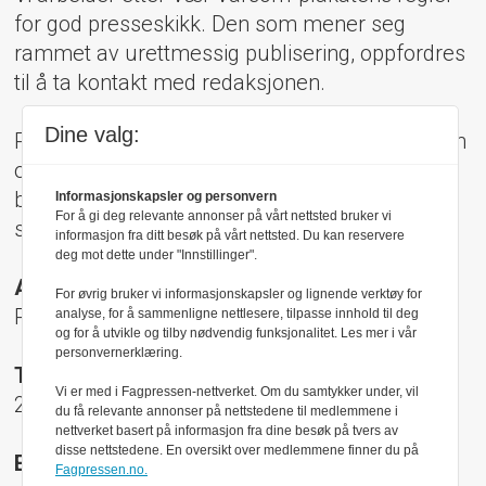
for god presseskikk. Den som mener seg
rammet av urettmessig publisering, oppfordres
til å ta kontakt med redaksjonen.
Dine valg:
Pressens Faglige Utvalg (PFU) er et klageorgan
oppnevnt av Norsk Presseforbund som
behandler klager mot mediene i presseetiske
Informasjonskapsler og personvern
For å gi deg relevante annonser på vårt nettsted bruker vi
spørsmål.
informasjon fra ditt besøk på vårt nettsted. Du kan reservere
deg mot dette under "Innstillinger".
Adresse:
For øvrig bruker vi informasjonskapsler og lignende verktøy for
Rådhusgt 17, 0158 Oslo
analyse, for å sammenligne nettlesere, tilpasse innhold til deg
og for å utvikle og tilby nødvendig funksjonalitet. Les mer i vår
personvernerklæring.
Telefon:
Vi er med i Fagpressen-nettverket. Om du samtykker under, vil
22 40 50 40
du få relevante annonser på nettstedene til medlemmene i
nettverket basert på informasjon fra dine besøk på tvers av
disse nettstedene. En oversikt over medlemmene finner du på
E-post:
Fagpressen.no.