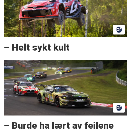
– Helt sykt kult
– Burde ha lært av feilene