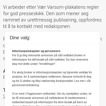
Vi arbeider etter Vær Varsom-plakatens regler
for god presseskikk. Den som mener seg
rammet av urettmessig publisering, oppfordres
til å ta kontakt med redaksjonen.
Dine valg:
Pressens Faglige Utvalg (PFU) er et klageorgan
oppnevnt av Norsk Presseforbund som
behandler klager mot mediene i presseetiske
Informasjonskapsler og personvern
For å gi deg relevante annonser på vårt nettsted bruker vi
spørsmål.
informasjon fra ditt besøk på vårt nettsted. Du kan reservere
deg mot dette under "Innstillinger".
Adresse:
For øvrig bruker vi informasjonskapsler og lignende verktøy for
Rådhusgt 17, 0158 Oslo
analyse, for å sammenligne nettlesere, tilpasse innhold til deg
og for å utvikle og tilby nødvendig funksjonalitet. Les mer i vår
personvernerklæring.
Telefon:
Vi er med i Fagpressen-nettverket. Om du samtykker under, vil
22 40 50 40
du få relevante annonser på nettstedene til medlemmene i
nettverket basert på informasjon fra dine besøk på tvers av