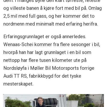
dem. I manges øyne den klart tøffeste, feteste
og villeste banen å kjøre fort med bil på. Omlag
2,5 mil med full gass, og her kommer det to
nordmenn med minimalt med erfaring herifra.
Erfaringsgrunnlaget er også annerledes.
Wenaas-Schei kommer fra flere sesonger i bil,
hvorpå han har lagt grunnlaget i en bil som
nettopp har flere tusen kilometer ute på
Nordsløyfa i Møller Bil Motorsports forrige
Audi TT RS, fabrikkbygd for det tyske
mesterskapet.