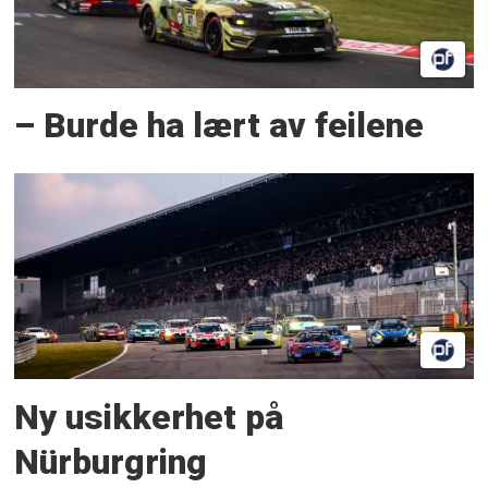
– Burde ha lært av feilene
Ny usikkerhet på
Nürburgring