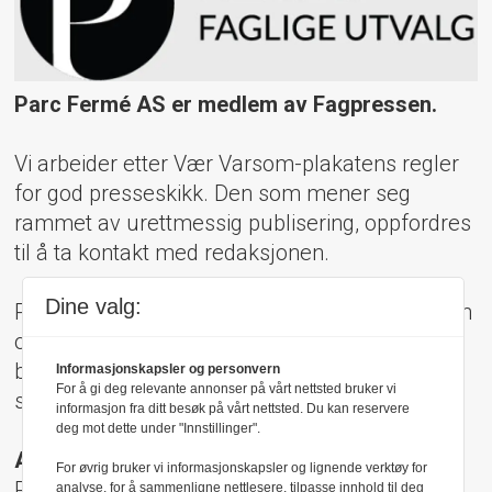
Parc Fermé AS er medlem av Fagpressen.
Vi arbeider etter Vær Varsom-plakatens regler
for god presseskikk. Den som mener seg
rammet av urettmessig publisering, oppfordres
til å ta kontakt med redaksjonen.
Dine valg:
Pressens Faglige Utvalg (PFU) er et klageorgan
oppnevnt av Norsk Presseforbund som
behandler klager mot mediene i presseetiske
Informasjonskapsler og personvern
For å gi deg relevante annonser på vårt nettsted bruker vi
spørsmål.
informasjon fra ditt besøk på vårt nettsted. Du kan reservere
deg mot dette under "Innstillinger".
Adresse:
For øvrig bruker vi informasjonskapsler og lignende verktøy for
Rådhusgt 17, 0158 Oslo
analyse, for å sammenligne nettlesere, tilpasse innhold til deg