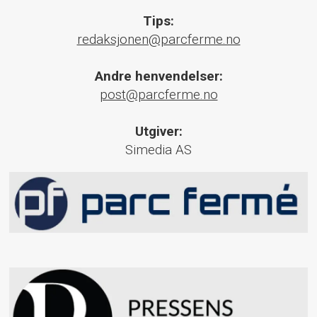
Tips:
redaksjonen@parcferme.no
Andre henvendelser:
post@parcferme.no
Utgiver:
Simedia AS