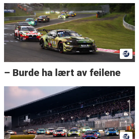
– Burde ha lært av feilene