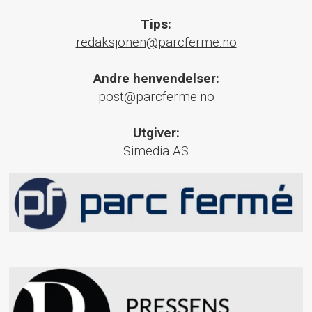
Tips:
redaksjonen@parcferme.no
Andre henvendelser:
post@parcferme.no
Utgiver:
Simedia AS