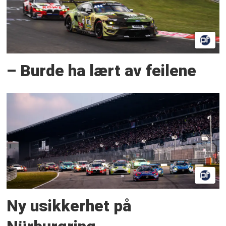
– Burde ha lært av feilene
Ny usikkerhet på