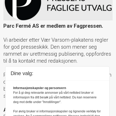
Parc Fermé AS er medlem av Fagpressen.
Vi arbeider etter Vær Varsom-plakatens regler
for god presseskikk. Den som mener seg
rammet av urettmessig publisering, oppfordres
til å ta kontakt med redaksjonen.
Dine valg:
Pressens Faglige Utvalg (PFU) er et klageorgan
oppnevnt av Norsk Presseforbund som
behandler klager mot mediene i presseetiske
Informasjonskapsler og personvern
For å gi deg relevante annonser på vårt nettsted bruker vi
spørsmål.
informasjon fra ditt besøk på vårt nettsted. Du kan reservere
deg mot dette under "Innstillinger".
Adresse:
For øvrig bruker vi informasjonskapsler og lignende verktøy for