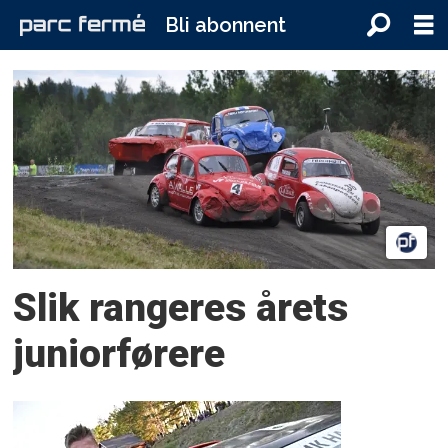
Bli abonnent
Tag:
juniorlandsfinale
Slik rangeres årets
juniorførere