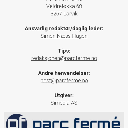
Veldreløkka 68
3267 Larvik
Ansvarlig redaktør/daglig leder:
Simen Næss Hagen
Tips:
redaksjonen@parcferme.no
Andre henvendelser:
post@parcferme.no
Utgiver:
Simedia AS