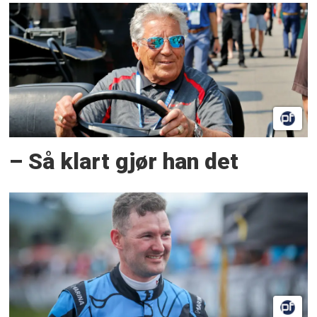
– Så klart gjør han det