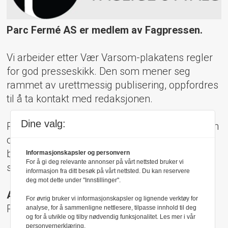
Parc Fermé AS er medlem av Fagpressen.
Vi arbeider etter Vær Varsom-plakatens regler
for god presseskikk. Den som mener seg
rammet av urettmessig publisering, oppfordres
til å ta kontakt med redaksjonen.
Dine valg:
Pressens Faglige Utvalg (PFU) er et klageorgan
oppnevnt av Norsk Presseforbund som
behandler klager mot mediene i presseetiske
Informasjonskapsler og personvern
For å gi deg relevante annonser på vårt nettsted bruker vi
spørsmål.
informasjon fra ditt besøk på vårt nettsted. Du kan reservere
deg mot dette under "Innstillinger".
Adresse:
For øvrig bruker vi informasjonskapsler og lignende verktøy for
Rådhusgt 17, 0158 Oslo
analyse, for å sammenligne nettlesere, tilpasse innhold til deg
og for å utvikle og tilby nødvendig funksjonalitet. Les mer i vår
personvernerklæring.