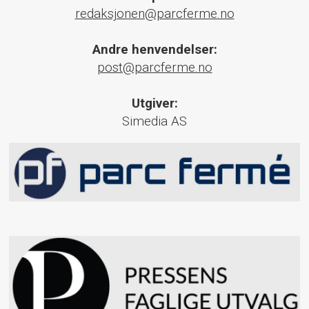
redaksjonen@parcferme.no
Andre henvendelser:
post@parcferme.no
Utgiver:
Simedia AS