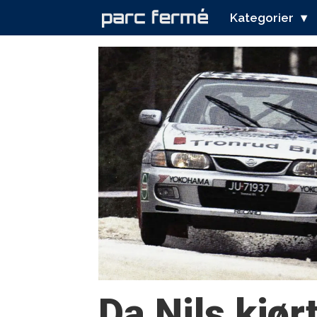
Kategorier
Tag:
nils
kjetil
tronrud
Da Nils kjø