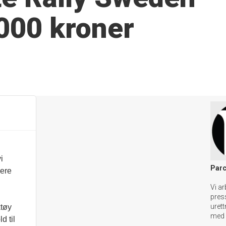
.000 kroner
i
Parc
vere
Vi ar
pres
urett
ktøy
med 
d til