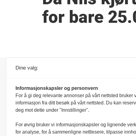
for bare 25
Forretnings- og
Dine valg:
besøksadresse:
Parc Fermé AS
Veldreløkka 68
Informasjonskapsler og personvern
3267 Larvik
For å gi deg relevante annonser på vårt nettsted bruker v
informasjon fra ditt besøk på vårt nettsted. Du kan reser
Ansvarlig redaktør/daglig leder:
deg mot dette under "Innstillinger".
Simen Næss Hagen
Tips:
For øvrig bruker vi informasjonskapsler og lignende ver
redaksjonen@parcferme.no
for analyse, for å sammenligne nettlesere, tilpasse innhol