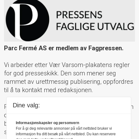
Parc Fermé AS er medlem av Fagpressen.
Vi arbeider etter Vær Varsom-plakatens regler
for god presseskikk. Den som mener seg
rammet av urettmessig publisering, oppfordres
til å ta kontakt med redaksjonen.
Dine valg:
Pressens Faglige Utvalg (PFU) er et klageorgan
oppnevnt av Norsk Presseforbund som
behandler klager mot mediene i presseetiske
Informasjonskapsler og personvern
For å gi deg relevante annonser på vårt nettsted bruker vi
spørsmål.
informasjon fra ditt besøk på vårt nettsted. Du kan reservere