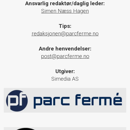
Ansvarlig redaktør/daglig leder:
Simen Næss Hagen
Tips:
redaksjonen@parcferme.no
Andre henvendelser:
post@parcferme.no
Utgiver:
Simedia AS