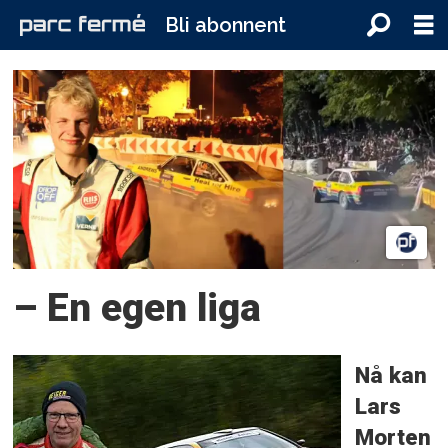
Bli abonnent
Tag:
rally
legend
– En egen liga
Nå kan
Lars
Morten