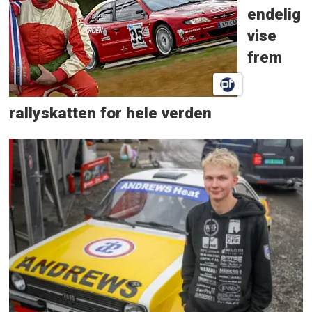
endelig
vise
frem
rallyskatten for hele verden