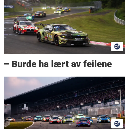
– Burde ha lært av feilene