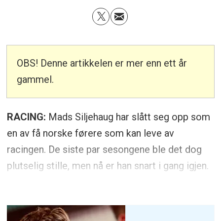
OBS! Denne artikkelen er mer enn ett år
gammel.
RACING:
Mads Siljehaug har slått seg opp som
en av få norske førere som kan leve av
racingen. De siste par sesongene ble det dog
plutselig stille, men nå er han snart i gang igjen.