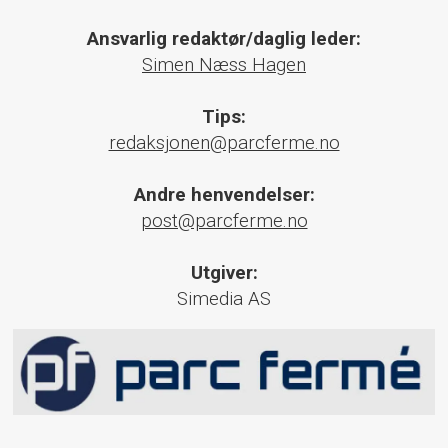
Ansvarlig redaktør/daglig leder:
Simen Næss Hagen
Tips:
redaksjonen@parcferme.no
Andre henvendelser:
post@parcferme.no
Utgiver:
Simedia AS