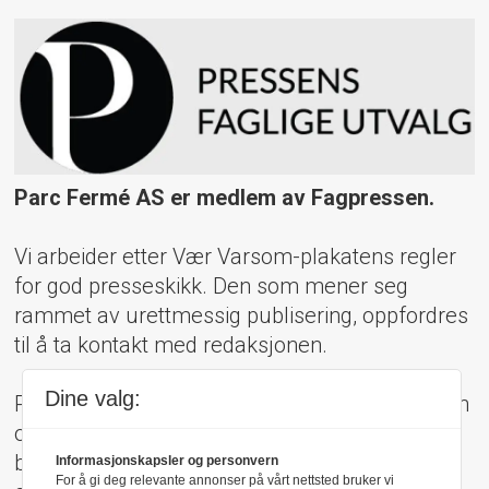
Parc Fermé AS er medlem av Fagpressen.
Vi arbeider etter Vær Varsom-plakatens regler
for god presseskikk. Den som mener seg
rammet av urettmessig publisering, oppfordres
til å ta kontakt med redaksjonen.
Dine valg:
Pressens Faglige Utvalg (PFU) er et klageorgan
oppnevnt av Norsk Presseforbund som
behandler klager mot mediene i presseetiske
Informasjonskapsler og personvern
For å gi deg relevante annonser på vårt nettsted bruker vi