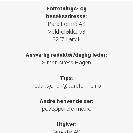
Forretnings- og
besøksadresse:
Parc Fermé AS
Veldreløkka 68
3267 Larvik
Ansvarlig redaktør/daglig leder:
Simen Næss Hagen
Tips:
redaksjonen@parcferme.no
Andre henvendelser:
post@parcferme.no
Utgiver:
Simedia AS