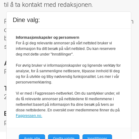
til å ta kontakt med redaksjonen.
Dine valg:
Pressens Faglige Utvalg (PFU) er et klageorgan
oppnevnt av Norsk Presseforbund som
behandler klager mot mediene i presseetiske
Informasjonskapsler og personvern
For å gi deg relevante annonser på vårt nettsted bruker vi
spørsmål.
informasjon fra ditt besøk på vårt nettsted. Du kan reservere
deg mot dette under "Innstillinger".
Adresse:
For øvrig bruker vi informasjonskapsler og lignende verktøy for
Rådhusgt 17, 0158 Oslo
analyse, for å sammenligne nettlesere, tilpasse innhold til deg
og for å utvikle og tilby nødvendig funksjonalitet. Les mer i vår
personvernerklæring.
Telefon:
Vi er med i Fagpressen-nettverket. Om du samtykker under, vil
22 40 50 40
du få relevante annonser på nettstedene til medlemmene i
nettverket basert på informasjon fra dine besøk på tvers av
disse nettstedene. En oversikt over medlemmene finner du på
E-post:
Fagpressen.no.
pfu@presse.no
Avvis alle
Godta valgte
Innstillinger