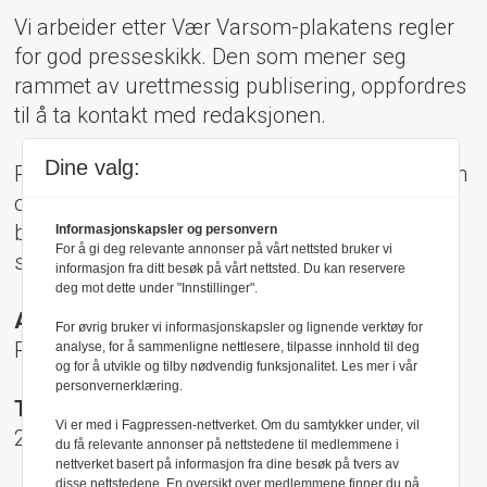
Vi arbeider etter Vær Varsom-plakatens regler
for god presseskikk. Den som mener seg
rammet av urettmessig publisering, oppfordres
til å ta kontakt med redaksjonen.
Dine valg:
Pressens Faglige Utvalg (PFU) er et klageorgan
oppnevnt av Norsk Presseforbund som
behandler klager mot mediene i presseetiske
Informasjonskapsler og personvern
For å gi deg relevante annonser på vårt nettsted bruker vi
spørsmål.
informasjon fra ditt besøk på vårt nettsted. Du kan reservere
deg mot dette under "Innstillinger".
Adresse:
For øvrig bruker vi informasjonskapsler og lignende verktøy for
Rådhusgt 17, 0158 Oslo
analyse, for å sammenligne nettlesere, tilpasse innhold til deg
og for å utvikle og tilby nødvendig funksjonalitet. Les mer i vår
personvernerklæring.
Telefon:
Vi er med i Fagpressen-nettverket. Om du samtykker under, vil
22 40 50 40
du få relevante annonser på nettstedene til medlemmene i
nettverket basert på informasjon fra dine besøk på tvers av
disse nettstedene. En oversikt over medlemmene finner du på