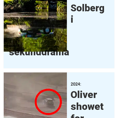
Solberg
i
sekunddrama
2024:
Oliver
showet