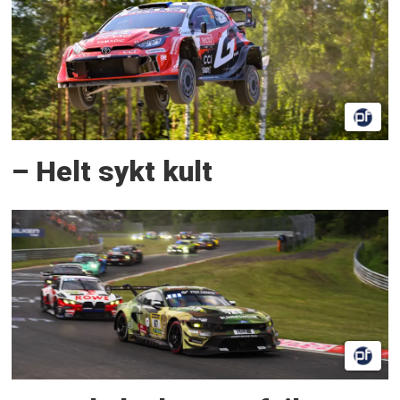
– Helt sykt kult