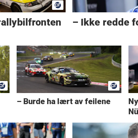
allybilfronten
– Ikke redde f
– Burde ha lært av feilene
Ny
Nü