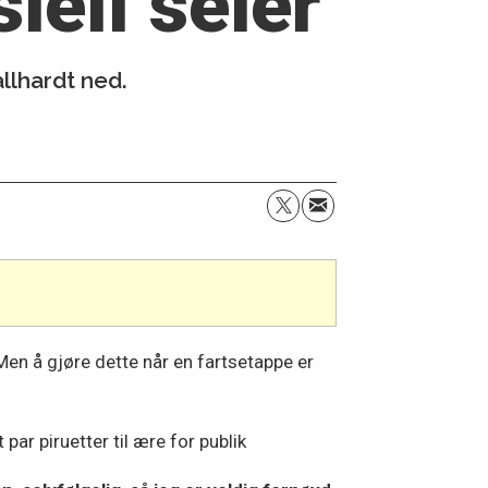
iell seier
llhardt ned.
 Men å gjøre dette når en fartsetappe er
ar piruetter til ære for publik