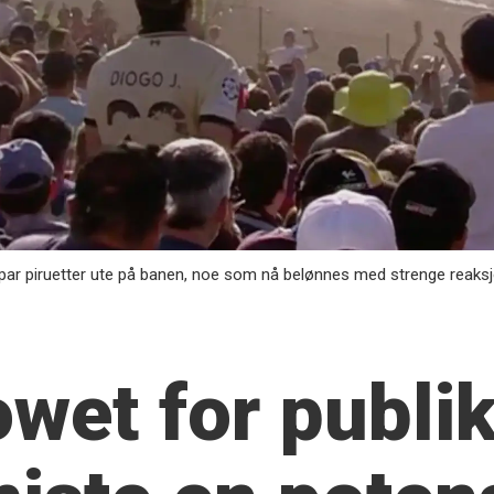
et par piruetter ute på banen, noe som nå belønnes med strenge reak
owet for publi