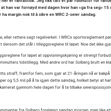
er er fantastisk. Jeg fikk tatt et par «donuts» for fansen
v at han var fornøyd med dagen hvor han «ga fra seg» 15 
ør ha margin nok til å sikre en WRC 2-seier søndag.
 eller rettere sagt regelverket. I WRCs sportsreglement pa
tt dersom det står i tilleggsreglene til løpet. Noe det ikke gjø
leggsreglene for løpet at oppvisningskjøring er strengt forbu
minutters tidstillegg. Med andre ord har Solberg brutt en kla
utts straff, framfor fem, som gjør at 21-åringen nå er bakp
per og 5,5 mil på å ta igjen dette søndag, hvilket betyr at 
mkamerat gjennom hele dagen for å ta tilbake seiersposisjon
ommentar fra Solberg foreløpig søndag morgen, men like etter