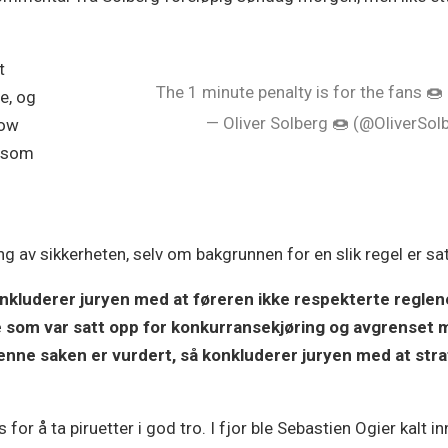
t
The 1 minute penalty is for the fans 🍩
e, og
— Oliver Solberg 🍩 (@OliverSo
how
e som
 av sikkerheten, selv om bakgrunnen for en slik regel er satt
konkluderer juryen med at føreren ikke respekterte regle
pe som var satt opp for konkurransekjøring og avgrenset 
ne saken er vurdert, så konkluderer juryen med at straf
s for å ta piruetter i god tro. I fjor ble Sebastien Ogier kal