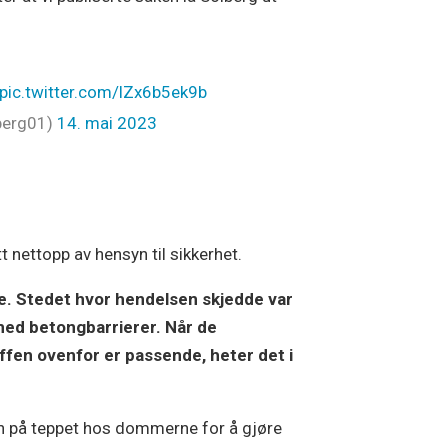
pic.twitter.com/lZx6b5ek9b
lberg01)
14. mai 2023
 nettopp av hensyn til sikkerhet.
ne. Stedet hvor hendelsen skjedde var
med betongbarrierer. Når de
fen ovenfor er passende, heter det i
t inn på teppet hos dommerne for å gjøre