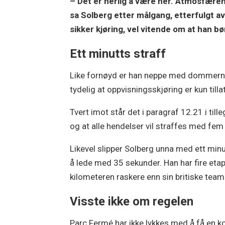
– Det er herlig å være her. Atmosfæren h
sa Solberg etter målgang, etterfulgt a
sikker kjøring, vel vitende om at han b
Ett minutts straff
Like fornøyd er han neppe med dommerne,
tydelig at oppvisningsskjøring er kun tilla
Tvert imot står det i paragraf 12.21 i til
og at alle hendelser vil straffes med fem 
Likevel slipper Solberg unna med ett min
å lede med 35 sekunder. Han har fire etap
kilometeren raskere enn sin britiske tea
Visste ikke om regelen
Parc Fermé har ikke lykkes med å få en k