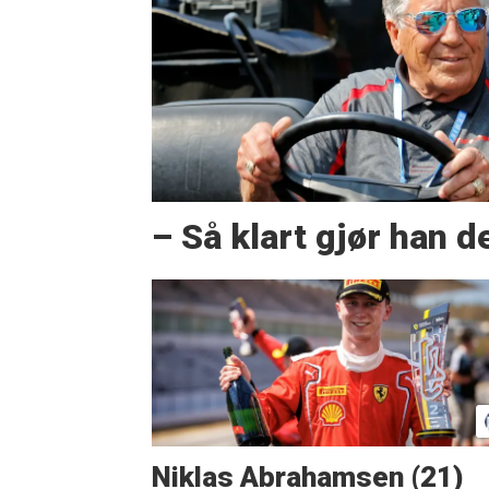
– Så klart gjør han d
Niklas Abrahamsen (21)