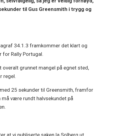
, selvfølgelig, så jeg er veldig fornøyd,
sekunder til Gus Greensmith i trygg og
ragraf 34.1.3 framkommer det klart og
r for Rally Portugal.
dt overalt grunnet mangel på egnet sted,
r regel.
å med 25 sekunder til Greensmith, framfor
han må være rundt halvsekundet på
en.
 at vi publiserte saken la Solberg ut