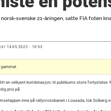
iste en potens
norsk-svenske 21-åringen, satte FIA foten kna
14.05.2023 - 10:53
TERT
år gammel.
litt en velkjent kombinasjon, til publikums store forlystelse.
dig pris på.
msetappen inne på rallycrossbanen i Lousada, tok Solberg et p