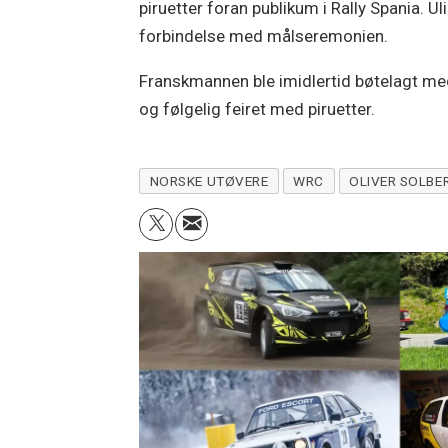
piruetter foran publikum i Rally Spania. U
forbindelse med målseremonien.
Franskmannen ble imidlertid bøtelagt med 
og følgelig feiret med piruetter.
NORSKE UTØVERE
WRC
OLIVER SOLBE