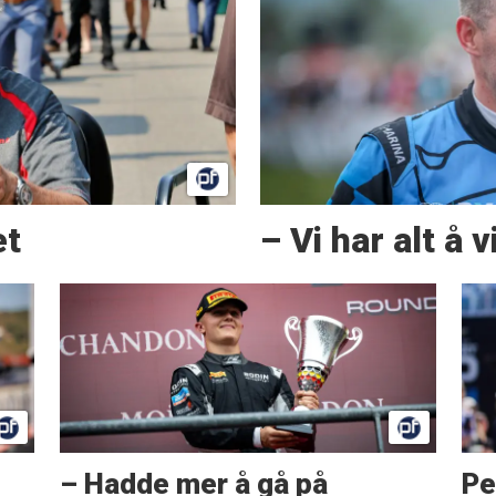
et
– Vi har alt å 
– Hadde mer å gå på
Pe