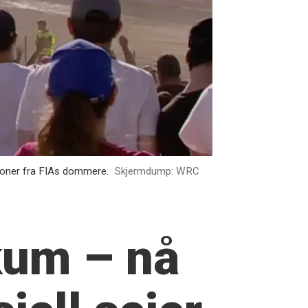
sjoner fra FIAs dommere.
Skjermdump: WRC
kum – nå