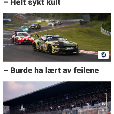
– Helt sykt kult
– Burde ha lært av feilene