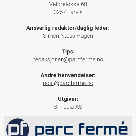
Veldreløkka 68
3267 Larvik
Ansvarlig redaktør/daglig leder:
Simen Næss Hagen
Tips:
redaksjonen@parcferme.no
Andre henvendelser:
post@parcferme.no
Utgiver:
Simedia AS