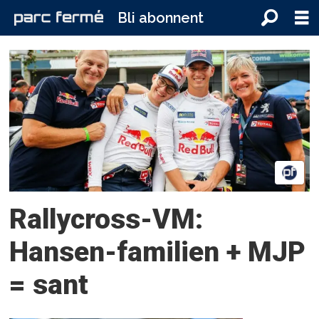
Bli abonnent
Tag:
kevin
hansen
Rallycross-VM:
Hansen-familien + MJP
= sant