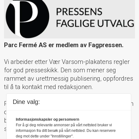
Parc Fermé AS er medlem av Fagpressen.
Vi arbeider etter Vær Varsom-plakatens regler
for god presseskikk. Den som mener seg
rammet av urettmessig publisering, oppfordres
til å ta kontakt med redaksjonen.
Dine valg:
Pressens Faglige Utvalg (PFU) er et klageorgan
oppnevnt av Norsk Presseforbund som
behandler klager mot mediene i presseetiske
Informasjonskapsler og personvern
For å gi deg relevante annonser på vårt nettsted bruker vi
spørsmål.
informasjon fra ditt besøk på vårt nettsted. Du kan reservere
deg mot dette under "Innstillinger".