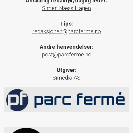
Ansvarlig redaktør/daglig leder:
Simen Næss Hagen
Tips:
redaksjonen@parcferme.no
Andre henvendelser:
post@parcferme.no
Utgiver:
Simedia AS