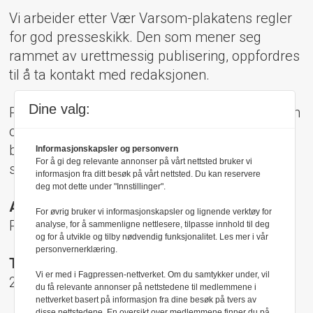
Vi arbeider etter Vær Varsom-plakatens regler
for god presseskikk. Den som mener seg
rammet av urettmessig publisering, oppfordres
til å ta kontakt med redaksjonen.
Dine valg:
Pressens Faglige Utvalg (PFU) er et klageorgan
oppnevnt av Norsk Presseforbund som
behandler klager mot mediene i presseetiske
Informasjonskapsler og personvern
For å gi deg relevante annonser på vårt nettsted bruker vi
spørsmål.
informasjon fra ditt besøk på vårt nettsted. Du kan reservere
deg mot dette under "Innstillinger".
Adresse:
For øvrig bruker vi informasjonskapsler og lignende verktøy for
Rådhusgt 17, 0158 Oslo
analyse, for å sammenligne nettlesere, tilpasse innhold til deg
og for å utvikle og tilby nødvendig funksjonalitet. Les mer i vår
personvernerklæring.
Telefon:
Vi er med i Fagpressen-nettverket. Om du samtykker under, vil
22 40 50 40
du få relevante annonser på nettstedene til medlemmene i
nettverket basert på informasjon fra dine besøk på tvers av
disse nettstedene. En oversikt over medlemmene finner du på