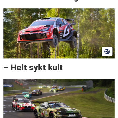
– Helt sykt kult