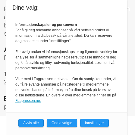
Dine valg:
Pressens Faglige Utvalg (PFU) er et klageorgan
oppnevnt av Norsk Presseforbund som
behandler klager mot mediene i presseetiske
Informasjonskapsler og personvern
For å gi deg relevante annonser på vårt nettsted bruker vi
spørsmål.
informasjon fra ditt besøk på vårt nettsted. Du kan reservere
deg mot dette under "Innstillinger".
Adresse:
For øvrig bruker vi informasjonskapsler og lignende verktøy for
Rådhusgt 17, 0158 Oslo
analyse, for å sammenligne nettlesere, tilpasse innhold til deg
og for å utvikle og tilby nødvendig funksjonalitet. Les mer i vår
personvernerklæring.
Telefon:
Vi er med i Fagpressen-nettverket. Om du samtykker under, vil
22 40 50 40
du få relevante annonser på nettstedene til medlemmene i
nettverket basert på informasjon fra dine besøk på tvers av
disse nettstedene. En oversikt over medlemmene finner du på
E-post:
Fagpressen.no.
pfu@presse.no
Avvis alle
Godta valgte
Innstillinger
Powered by Labrador CMS