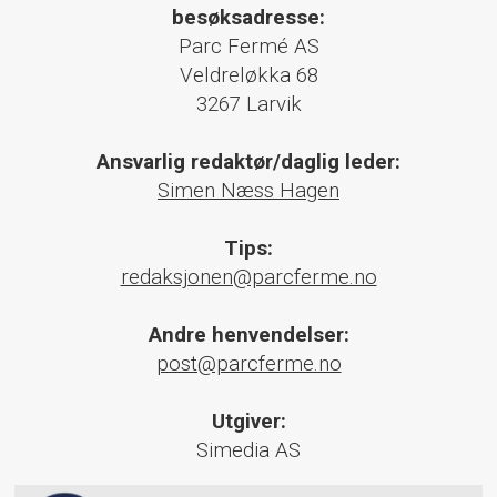
besøksadresse:
Parc Fermé AS
Veldreløkka 68
3267 Larvik
Ansvarlig redaktør/daglig leder:
Simen Næss Hagen
Tips:
redaksjonen@parcferme.no
Andre henvendelser:
post@parcferme.no
Utgiver:
Simedia AS