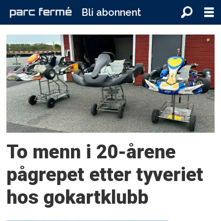
Bli abonnent
Tag:
kna
klepp
To menn i 20-årene
pågrepet etter tyveriet
hos gokartklubb