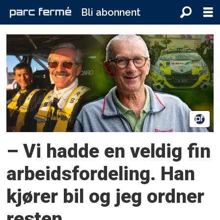
Bli abonnent
Tag:
valter
christian
jensen
– Vi hadde en veldig fin
arbeidsfordeling. Han
kjører bil og jeg ordner
resten