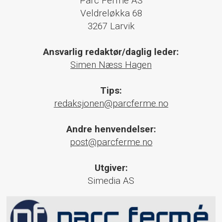
Parc Fermé AS
Veldreløkka 68
3267 Larvik
Ansvarlig redaktør/daglig leder:
Simen Næss Hagen
Tips:
redaksjonen@parcferme.no
Andre henvendelser:
post@parcferme.no
Utgiver:
Simedia AS