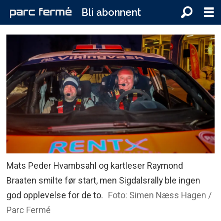
Bli abonnent
Mats Peder Hvambsahl og kartleser Raymond
Braaten smilte før start, men Sigdalsrally ble ingen
god opplevelse for de to.
Foto: Simen Næss Hagen /
Parc Fermé