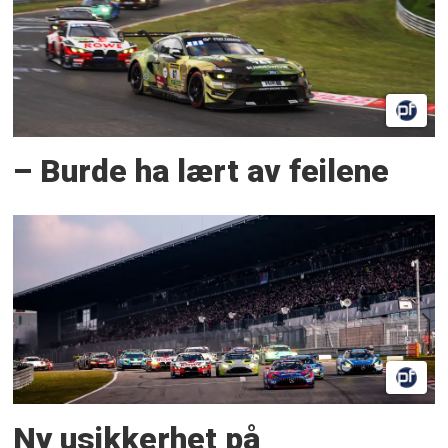
– Burde ha lært av feilene
Ny usikkerhet på