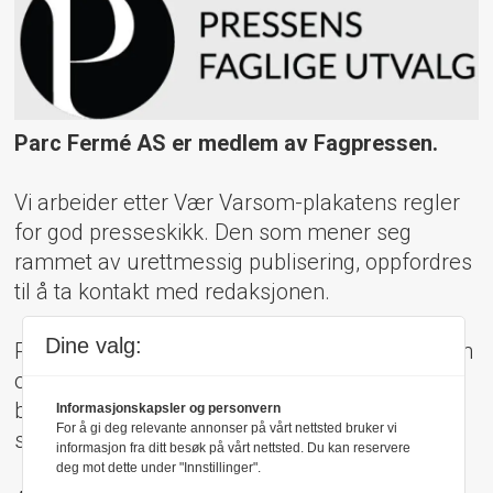
Parc Fermé AS er medlem av Fagpressen.
Vi arbeider etter Vær Varsom-plakatens regler
for god presseskikk. Den som mener seg
rammet av urettmessig publisering, oppfordres
til å ta kontakt med redaksjonen.
Dine valg:
Pressens Faglige Utvalg (PFU) er et klageorgan
oppnevnt av Norsk Presseforbund som
behandler klager mot mediene i presseetiske
Informasjonskapsler og personvern
For å gi deg relevante annonser på vårt nettsted bruker vi
spørsmål.
informasjon fra ditt besøk på vårt nettsted. Du kan reservere
deg mot dette under "Innstillinger".