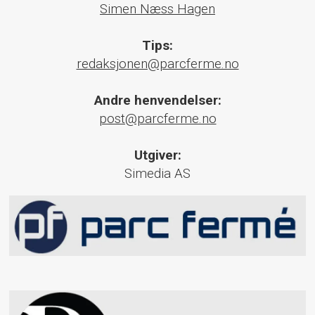
Simen Næss Hagen
Tips:
redaksjonen@parcferme.no
Andre henvendelser:
post@parcferme.no
Utgiver:
Simedia AS