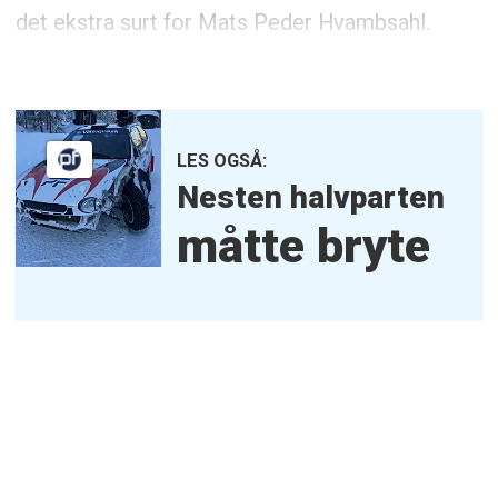
det ekstra surt for Mats Peder Hvambsahl.
LES OGSÅ:
Nesten halvparten
måtte bryte