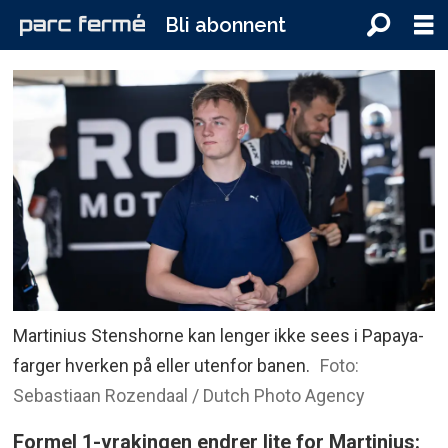
Bli abonnent
Martinius Stenshorne kan lenger ikke sees i Papaya-
farger hverken på eller utenfor banen.
Foto:
Sebastiaan Rozendaal / Dutch Photo Agency
Formel 1-vrakingen endrer lite for Martinius: