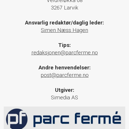
Veldreløkka 68
3267 Larvik
Ansvarlig redaktør/daglig leder:
Simen Næss Hagen
Tips:
redaksjonen@parcferme.no
Andre henvendelser:
post@parcferme.no
Utgiver:
Simedia AS