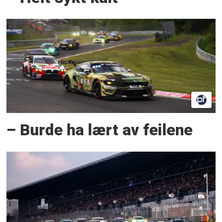
– Burde ha lært av feilene