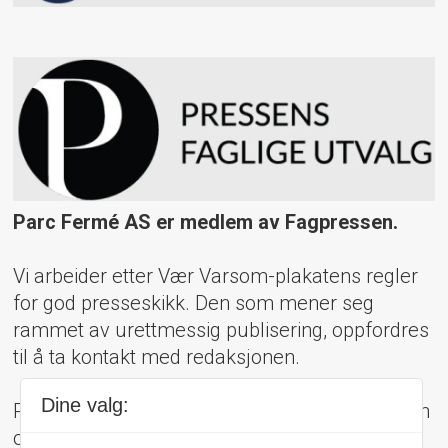
Parc Fermé AS er medlem av Fagpressen.
Vi arbeider etter Vær Varsom-plakatens regler
for god presseskikk. Den som mener seg
rammet av urettmessig publisering, oppfordres
til å ta kontakt med redaksjonen.
Dine valg:
Pressens Faglige Utvalg (PFU) er et klageorgan
oppnevnt av Norsk Presseforbund som