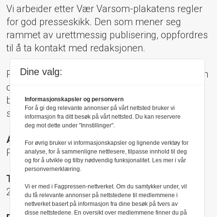
Vi arbeider etter Vær Varsom-plakatens regler
for god presseskikk. Den som mener seg
rammet av urettmessig publisering, oppfordres
til å ta kontakt med redaksjonen.
Dine valg:
Pressens Faglige Utvalg (PFU) er et klageorgan
oppnevnt av Norsk Presseforbund som
behandler klager mot mediene i presseetiske
Informasjonskapsler og personvern
For å gi deg relevante annonser på vårt nettsted bruker vi
spørsmål.
informasjon fra ditt besøk på vårt nettsted. Du kan reservere
deg mot dette under "Innstillinger".
Adresse:
For øvrig bruker vi informasjonskapsler og lignende verktøy for
Rådhusgt 17, 0158 Oslo
analyse, for å sammenligne nettlesere, tilpasse innhold til deg
og for å utvikle og tilby nødvendig funksjonalitet. Les mer i vår
personvernerklæring.
Telefon:
Vi er med i Fagpressen-nettverket. Om du samtykker under, vil
22 40 50 40
du få relevante annonser på nettstedene til medlemmene i
nettverket basert på informasjon fra dine besøk på tvers av
disse nettstedene. En oversikt over medlemmene finner du på