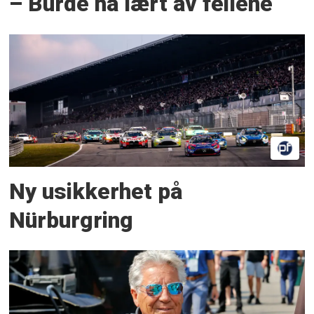
– Burde ha lært av feilene
Ny usikkerhet på
Nürburgring