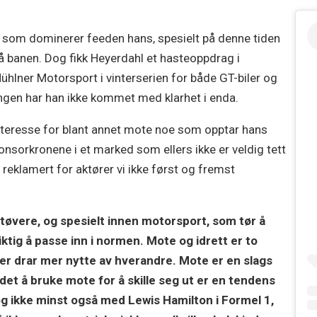
 som dominerer feeden hans, spesielt på denne tiden
 på banen. Dog fikk Heyerdahl et hasteoppdrag i
Mühlner Motorsport i vinterserien for både GT-biler og
ngen har han ikke kommet med klarhet i enda.
teresse for blant annet mote noe som opptar hans
nsorkronene i et marked som ellers ikke er veldig tett
 reklamert for aktører vi ikke først og fremst
utøvere, og spesielt innen motorsport, som tør å
iktig å passe inn i normen. Mote og idrett er to
 ser drar mer nytte av hverandre. Mote er en slags
det å bruke mote for å skille seg ut er en tendens
og ikke minst også med Lewis Hamilton i Formel 1,