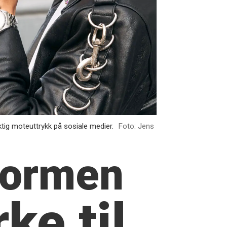
ktig moteuttrykk på sosiale medier.
Foto: Jens
ormen
ke til