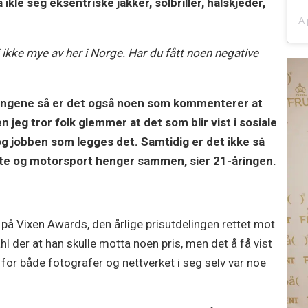
kle seg eksentriske jakker, solbriller, halskjeder,
ikke mye av her i Norge. Har du fått noen negative
dingene så er det også noen som kommenterer at
 jeg tror folk glemmer at det som blir vist i sosiale
 og jobben som legges det. Samtidig er det ikke så
mote og motorsport henger sammen, sier 21-åringen.
 på Vixen Awards, den årlige prisutdelingen rettet mot
hl der at han skulle motta noen pris, men det å få vist
for både fotografer og nettverket i seg selv var noe