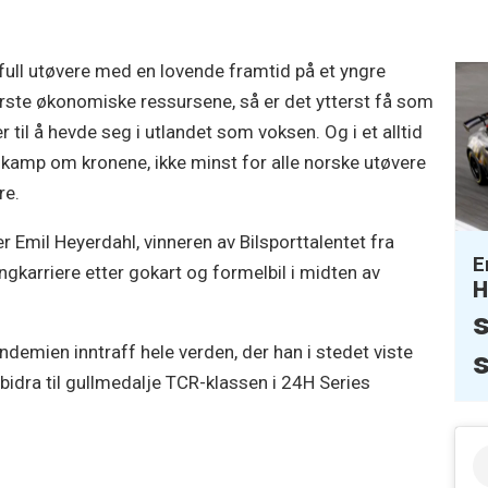
ull utøvere med en lovende framtid på et yngre
ørste økonomiske ressursene, så er det ytterst få som
r til å hevde seg i utlandet som voksen. Og i et alltid
kamp om kronene, ikke minst for alle norske utøvere
re.
r Emil Heyerdahl, vinneren av Bilsporttalentet fra
E
ngkarriere etter gokart og formelbil i midten av
H
s
demien inntraff hele verden, der han i stedet viste
å bidra til gullmedalje TCR-klassen i 24H Series