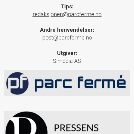
Tips:
redaksjonen@parcferme.no
Andre henvendelser:
post@parcferme.no
Utgiver:
Simedia AS