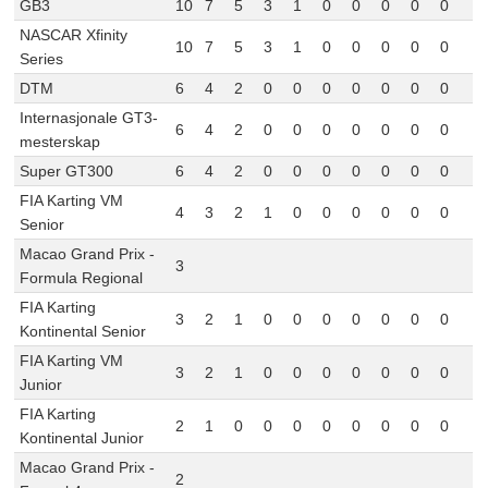
GB3
10
7
5
3
1
0
0
0
0
0
NASCAR Xfinity
10
7
5
3
1
0
0
0
0
0
Series
DTM
6
4
2
0
0
0
0
0
0
0
Internasjonale GT3-
6
4
2
0
0
0
0
0
0
0
mesterskap
Super GT300
6
4
2
0
0
0
0
0
0
0
FIA Karting VM
4
3
2
1
0
0
0
0
0
0
Senior
Macao Grand Prix -
3
Formula Regional
FIA Karting
3
2
1
0
0
0
0
0
0
0
Kontinental Senior
FIA Karting VM
3
2
1
0
0
0
0
0
0
0
Junior
FIA Karting
2
1
0
0
0
0
0
0
0
0
Kontinental Junior
Macao Grand Prix -
2