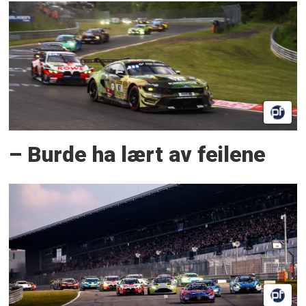
– Burde ha lært av feilene