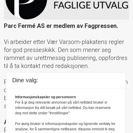
Parc Fermé AS er medlem av Fagpressen.
Vi arbeider etter Vær Varsom-plakatens regler
for god presseskikk. Den som mener seg
rammet av urettmessig publisering, oppfordres
til å ta kontakt med redaksjonen.
Dine valg:
Pressens Faglige Utvalg (PFU) er et klageorgan
oppnevnt av Norsk Presseforbund som
behandler klager mot mediene i presseetiske
Informasjonskapsler og personvern
For å gi deg relevante annonser på vårt nettsted bruker vi
spørsmål.
informasjon fra ditt besøk på vårt nettsted. Du kan reservere
deg mot dette under "Innstillinger".
Adresse:
For øvrig bruker vi informasjonskapsler og lignende verktøy for
Rådhusgt 17, 0158 Oslo
analyse, for å sammenligne nettlesere, tilpasse innhold til deg