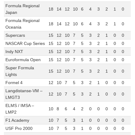
Formula Regional
18
14
12
10
6
4
3
2
1
0
Japan
Formula Regional
18
14
12
10
6
4
3
2
1
0
Oceania
Supercars
15
12
10
7
5
3
2
1
0
0
NASCAR Cup Series
15
12
10
7
5
3
2
1
0
0
Indy NXT
15
12
10
7
5
3
2
1
0
0
Euroformula Open
15
12
10
7
5
3
2
1
0
0
Super Formula
15
12
10
7
5
3
2
1
0
0
Lights
Formel 4
12
10
7
5
3
2
1
0
0
0
Langdistanse-VM –
12
10
7
5
3
2
1
0
0
0
LMGT3
ELMS / IMSA –
10
8
6
4
2
0
0
0
0
0
LMP2
F1 Academy
10
7
5
3
1
0
0
0
0
0
USF Pro 2000
10
7
5
3
1
0
0
0
0
0