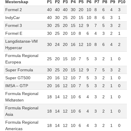
Mesterskap
P1
P2
P3
P4
P5
P6
P7
P8
P9
P10
Formel 2
40
40
40
30
20
10
8
6
4
3
IndyCar
40
30
25
20
15
10
8
6
3
1
Formel 3
30
25
20
15
12
9
7
5
3
2
Formel E
30
25
20
10
8
6
4
3
2
1
Langdistanse-VM
30
24
20
16
12
10
8
6
4
2
Hypercar
Formula Regional
25
20
15
10
7
5
3
2
1
0
Europea
Super Formula
30
25
20
15
12
9
7
5
3
2
Super GT500
20
16
12
10
7
5
3
2
1
0
IMSA – GTP
20
16
12
10
7
5
3
2
1
0
Formula Regional
18
14
12
10
6
4
3
2
1
0
Midtøsten
Formula Regional
18
14
12
10
6
4
3
2
1
0
Asia
Formula Regional
18
14
12
10
6
4
3
2
1
0
Americas