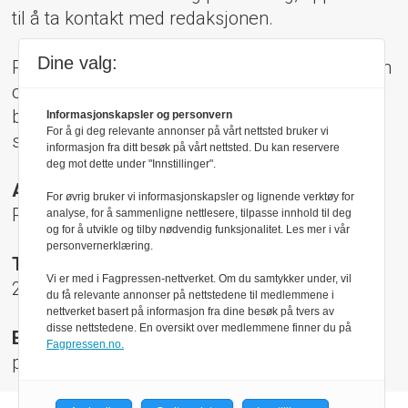
til å ta kontakt med redaksjonen.
Dine valg:
Pressens Faglige Utvalg (PFU) er et klageorgan
oppnevnt av Norsk Presseforbund som
behandler klager mot mediene i presseetiske
Informasjonskapsler og personvern
For å gi deg relevante annonser på vårt nettsted bruker vi
spørsmål.
informasjon fra ditt besøk på vårt nettsted. Du kan reservere
deg mot dette under "Innstillinger".
Adresse:
For øvrig bruker vi informasjonskapsler og lignende verktøy for
Rådhusgt 17, 0158 Oslo
analyse, for å sammenligne nettlesere, tilpasse innhold til deg
og for å utvikle og tilby nødvendig funksjonalitet. Les mer i vår
personvernerklæring.
Telefon:
Vi er med i Fagpressen-nettverket. Om du samtykker under, vil
22 40 50 40
du få relevante annonser på nettstedene til medlemmene i
nettverket basert på informasjon fra dine besøk på tvers av
disse nettstedene. En oversikt over medlemmene finner du på
E-post:
Fagpressen.no.
pfu@presse.no