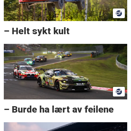
– Helt sykt kult
– Burde ha lært av feilene