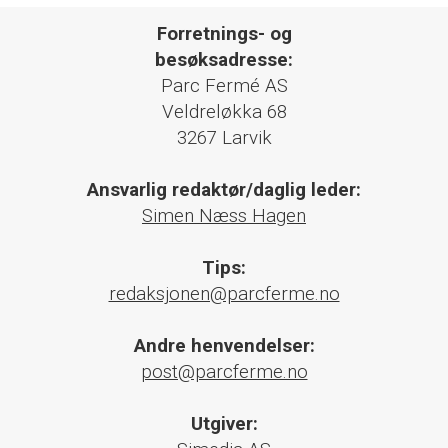
Forretnings- og
besøksadresse:
Parc Fermé AS
Veldreløkka 68
3267 Larvik
Ansvarlig redaktør/daglig leder:
Simen Næss Hagen
Tips:
redaksjonen@parcferme.no
Andre henvendelser:
post@parcferme.no
Utgiver: