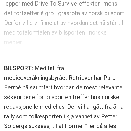
lepper med Drive To Survive-effekten, mens
det fortsetter å gro i grasrota av norsk bilsport.
Derfor ville vi finne ut av hvordan det nå står til
med totalomtalen av bilsporten i norske
medier.
BILSPORT:
Med tall fra
medieoveråkningsbyrået Retriever har Parc
Fermé nå saumfart hvordan de mest relevante
søkeordene for bilsporten treffer hos norske
redaksjonelle mediehus. Der vi har gått fra å ha
rally som folkesporten i kjølvannet av Petter
Solbergs suksess, til at Formel 1 er på alles