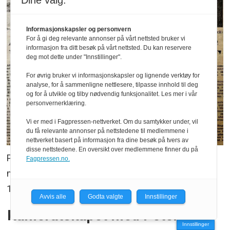
Dine valg:
Informasjonskapsler og personvern
For å gi deg relevante annonser på vårt nettsted bruker vi
informasjon fra ditt besøk på vårt nettsted. Du kan reservere
deg mot dette under "Innstillinger".
For øvrig bruker vi informasjonskapsler og lignende verktøy for
analyse, for å sammenligne nettlesere, tilpasse innhold til deg
og for å utvikle og tilby nødvendig funksjonalitet. Les mer i vår
personvernerklæring.
Vi er med i Fagpressen-nettverket. Om du samtykker under, vil
du få relevante annonser på nettstedene til medlemmene i
nettverket basert på informasjon fra dine besøk på tvers av
disse nettstedene. En oversikt over medlemmene finner du på
Per Engseth og Ronnie Peterson fra det
Fagpressen.no.
minneverdige mestermøtet på Karlskoga-banen i
1975.
Faksimile: VG
Avvis alle
Godta valgte
Innstillinger
Kameratskapet med Peterson
Innstillinger