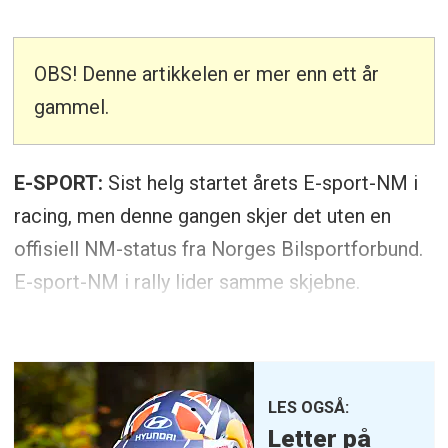
OBS! Denne artikkelen er mer enn ett år
gammel.
E-SPORT:
Sist helg startet årets E-sport-NM i
racing, men denne gangen skjer det uten en
offisiell NM-status fra Norges Bilsportforbund.
E-sport-NM i rally lider samme skjebne.
LES OGSÅ:
Letter på