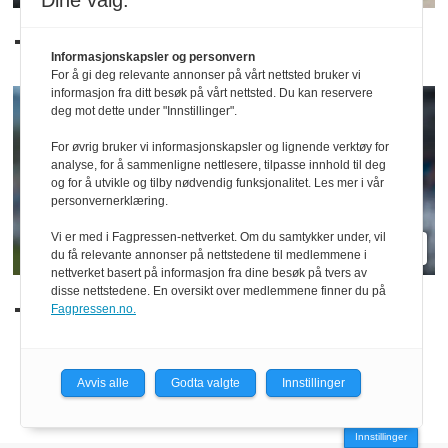
Dine valg:
– Så klart gjør han det
Informasjonskapsler og personvern
For å gi deg relevante annonser på vårt nettsted bruker vi
informasjon fra ditt besøk på vårt nettsted. Du kan reservere
deg mot dette under "Innstillinger".
For øvrig bruker vi informasjonskapsler og lignende verktøy for
analyse, for å sammenligne nettlesere, tilpasse innhold til deg
og for å utvikle og tilby nødvendig funksjonalitet. Les mer i vår
personvernerklæring.
Vi er med i Fagpressen-nettverket. Om du samtykker under, vil
du få relevante annonser på nettstedene til medlemmene i
nettverket basert på informasjon fra dine besøk på tvers av
disse nettstedene. En oversikt over medlemmene finner du på
– Vi har alt å vinne
Fagpressen.no.
Avvis alle
Godta valgte
Innstillinger
Innstillinger