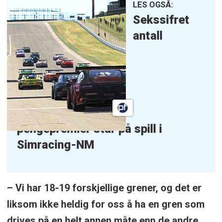
LES OGSÅ:
Sekssifret
antall
pengepremier
står på spill i
Simracing-NM
– Vi har 18-19 forskjellige grener, og det er
liksom ikke heldig for oss å ha en gren som
drives på en helt annen måte enn de andre.