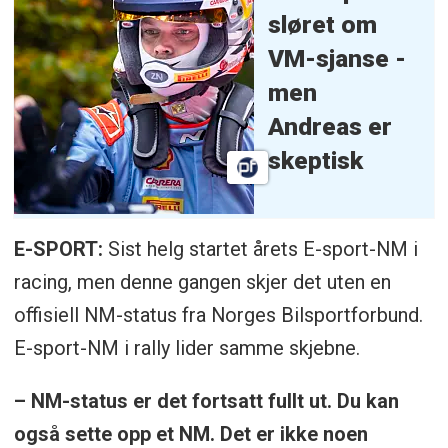
sløret om
VM-sjanse -
men
Andreas er
skeptisk
E-SPORT:
Sist helg startet årets E-sport-NM i
racing, men denne gangen skjer det uten en
offisiell NM-status fra Norges Bilsportforbund.
E-sport-NM i rally lider samme skjebne.
– NM-status er det fortsatt fullt ut. Du kan
også sette opp et NM. Det er ikke noen