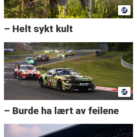
– Helt sykt kult
– Burde ha lært av feilene