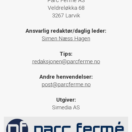
Parc Fermé AS
Veldreløkka 68
3267 Larvik
Ansvarlig redaktør/daglig leder:
Simen Næss Hagen
Tips:
redaksjonen@parcferme.no
Andre henvendelser:
post@parcferme.no
Utgiver:
Simedia AS