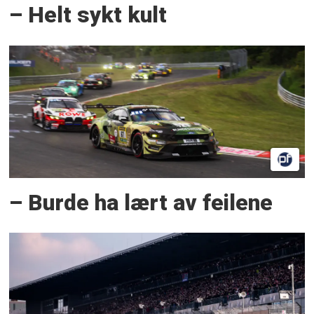
– Helt sykt kult
– Burde ha lært av feilene