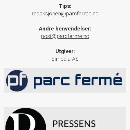
Tips:
redaksjonen@parcferme.no
Andre henvendelser:
post@parcferme.no
Utgiver:
Simedia AS