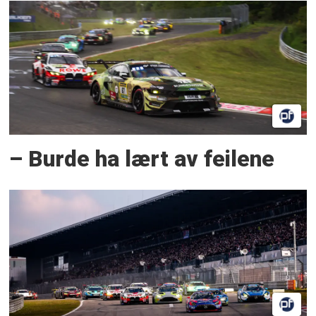
– Burde ha lært av feilene