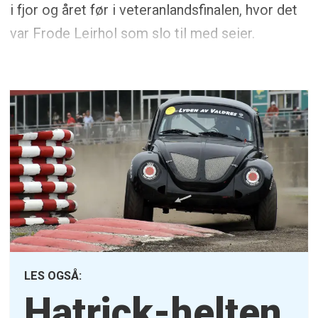
i fjor og året før i veteranlandsfinalen, hvor det
var Frode Leirhol som slo til med seier.
LES OGSÅ:
Hatrick-helten