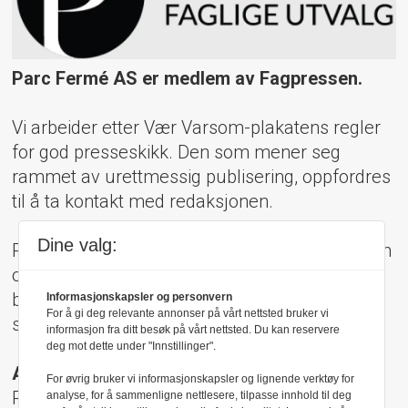
Parc Fermé AS er medlem av Fagpressen.
Vi arbeider etter Vær Varsom-plakatens regler
for god presseskikk. Den som mener seg
rammet av urettmessig publisering, oppfordres
til å ta kontakt med redaksjonen.
Dine valg:
Pressens Faglige Utvalg (PFU) er et klageorgan
oppnevnt av Norsk Presseforbund som
behandler klager mot mediene i presseetiske
Informasjonskapsler og personvern
For å gi deg relevante annonser på vårt nettsted bruker vi
spørsmål.
informasjon fra ditt besøk på vårt nettsted. Du kan reservere
deg mot dette under "Innstillinger".
Adresse:
For øvrig bruker vi informasjonskapsler og lignende verktøy for
Rådhusgt 17, 0158 Oslo
analyse, for å sammenligne nettlesere, tilpasse innhold til deg