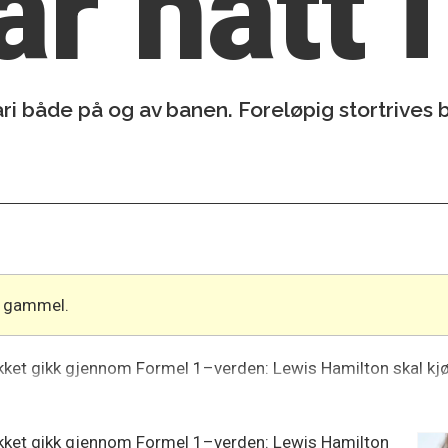
ar hatt i
ri både på og av banen. Foreløpig stortrives br
år gammel.
okket gikk gjennom Formel 1–verden: Lewis Hamilton skal kjør
jokket gikk gjennom Formel 1–verden: Lewis Hamilton