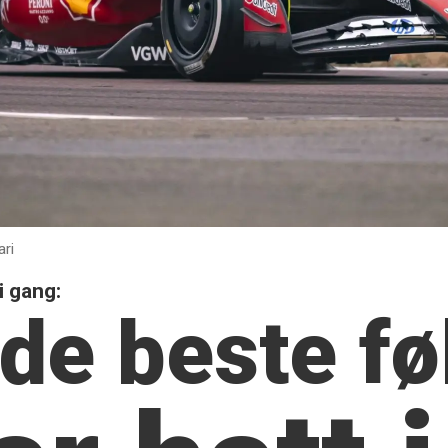
ari
i gang:
 de beste fø