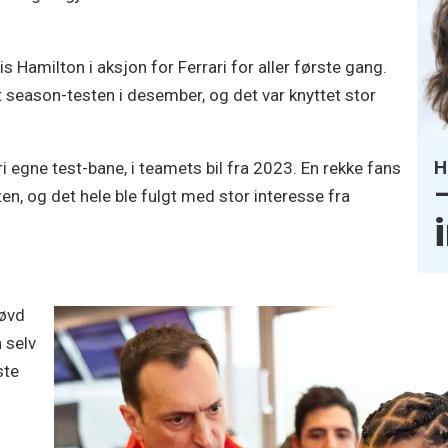
s Hamilton i aksjon for Ferrari for aller første gang.
st season-testen i desember, og det var knyttet stor
H
i egne test-bane, i teamets bil fra 2023. En rekke fans
–
n, og det hele ble fulgt med stor interesse fra
røvd
 selv
ste
e