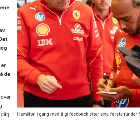
sene
 av
 Det
jeg
 er
på de
tover
g
Hamilton i gang med å gi feedback etter sine første runder f
idlig