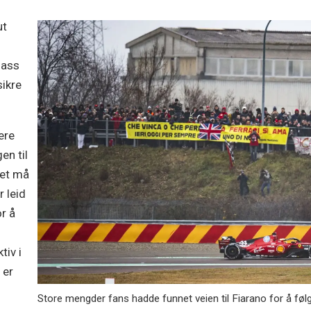
ut
lass
sikre
ere
en til
det må
r leid
r å
tiv i
 er
Store mengder fans hadde funnet veien til Fiarano for å føl