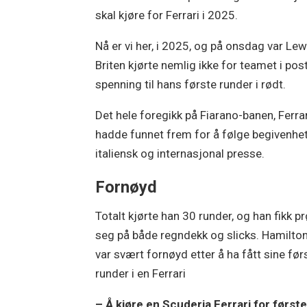
skal kjøre for Ferrari i 2025.
Nå er vi her, i 2025, og på onsdag var Lewi
Briten kjørte nemlig ikke for teamet i po
spenning til hans første runder i rødt.
Det hele foregikk på Fiarano-banen, Ferrar
hadde funnet frem for å følge begivenhete
italiensk og internasjonal presse.
Fornøyd
Totalt kjørte han 30 runder, og han fikk p
seg på både regndekk og slicks. Hamilton
var svært fornøyd etter å ha fått sine før
runder i en Ferrari
– Å kjøre en Scuderia Ferrari for først