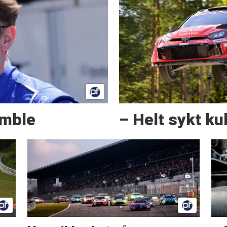
amble
– Helt sykt kul