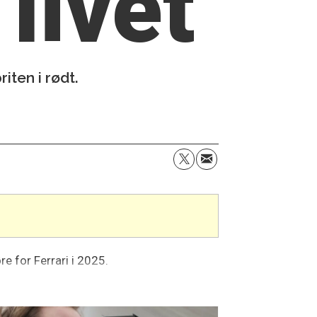
 livet
iten i rødt.
e for Ferrari i 2025.