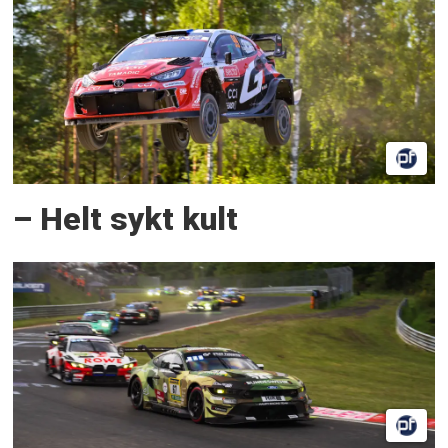
– Helt sykt kult