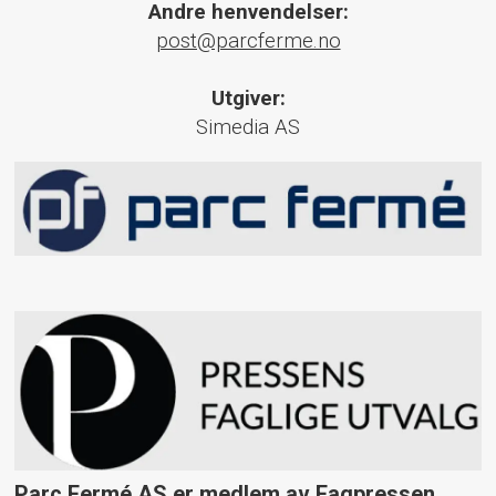
Andre henvendelser:
post@parcferme.no
Utgiver:
Simedia AS
Parc Fermé AS er medlem av Fagpressen.