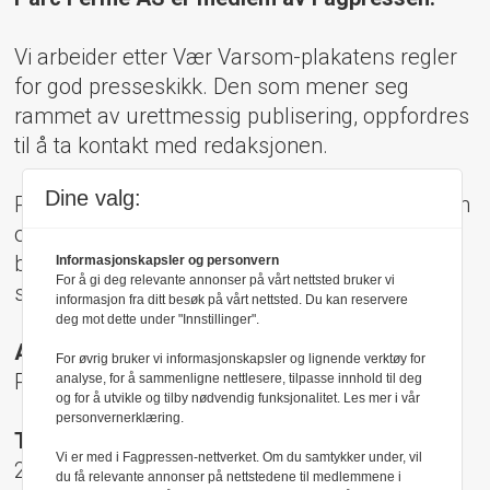
Vi arbeider etter Vær Varsom-plakatens regler
for god presseskikk. Den som mener seg
rammet av urettmessig publisering, oppfordres
til å ta kontakt med redaksjonen.
Dine valg:
Pressens Faglige Utvalg (PFU) er et klageorgan
oppnevnt av Norsk Presseforbund som
behandler klager mot mediene i presseetiske
Informasjonskapsler og personvern
For å gi deg relevante annonser på vårt nettsted bruker vi
spørsmål.
informasjon fra ditt besøk på vårt nettsted. Du kan reservere
deg mot dette under "Innstillinger".
Adresse:
For øvrig bruker vi informasjonskapsler og lignende verktøy for
Rådhusgt 17, 0158 Oslo
analyse, for å sammenligne nettlesere, tilpasse innhold til deg
og for å utvikle og tilby nødvendig funksjonalitet. Les mer i vår
personvernerklæring.
Telefon:
Vi er med i Fagpressen-nettverket. Om du samtykker under, vil
22 40 50 40
du få relevante annonser på nettstedene til medlemmene i