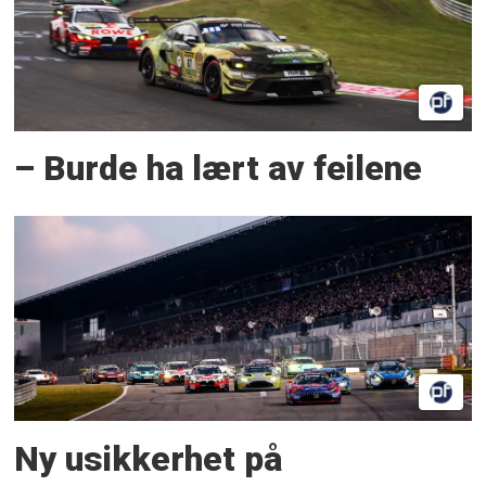
– Burde ha lært av feilene
Ny usikkerhet på