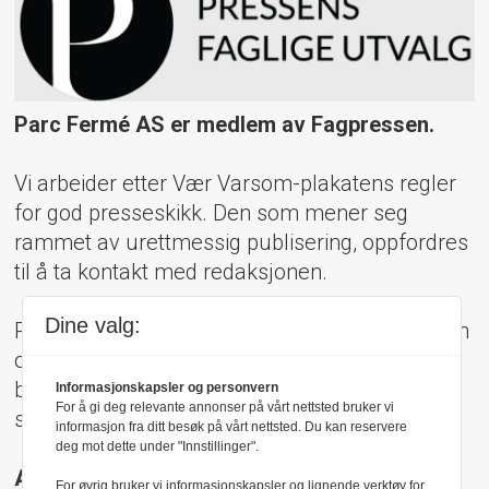
Parc Fermé AS er medlem av Fagpressen.
Vi arbeider etter Vær Varsom-plakatens regler
for god presseskikk. Den som mener seg
rammet av urettmessig publisering, oppfordres
til å ta kontakt med redaksjonen.
Dine valg:
Pressens Faglige Utvalg (PFU) er et klageorgan
oppnevnt av Norsk Presseforbund som
behandler klager mot mediene i presseetiske
Informasjonskapsler og personvern
For å gi deg relevante annonser på vårt nettsted bruker vi
spørsmål.
informasjon fra ditt besøk på vårt nettsted. Du kan reservere
deg mot dette under "Innstillinger".
Adresse:
For øvrig bruker vi informasjonskapsler og lignende verktøy for