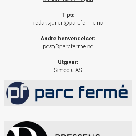
Tips:
redaksjonen@parcferme.no
Andre henvendelser:
post@parcferme.no
Utgiver:
Simedia AS