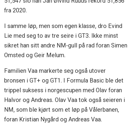
51,547 slo han Jan Øivind Ruuds rekord 51,856
fra 2020.
I samme løp, men som egen klasse, dro Evind
Lie med seg to av tre seire i GT3. Ikke minst
sikret han sitt andre NM-gull på rad foran Simen
Omsted og Geir Melum.
Familien Vaa markerte seg også utover
bronsen i GT+ og GT1. I Formula Basic ble det
trippel suksess i norgescupen med Olav foran
Halvor og Andreas. Olav Vaa tok også seieren i
NM, som ble kjørt som et løp på Vålerbanen,
foran Kristian Nygård og Andreas Vaa.