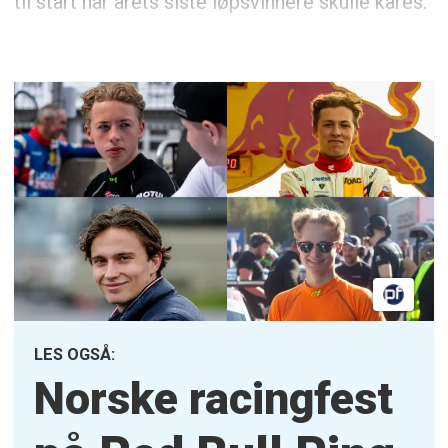
til start når årets siste løpsvinnere skulle kåres.
LES OGSÅ:
Norske racingfest