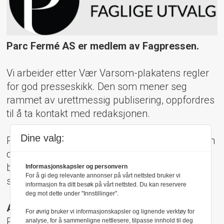
Parc Fermé AS er medlem av Fagpressen.
Vi arbeider etter Vær Varsom-plakatens regler
for god presseskikk. Den som mener seg
rammet av urettmessig publisering, oppfordres
til å ta kontakt med redaksjonen.
Dine valg:
Pressens Faglige Utvalg (PFU) er et klageorgan
oppnevnt av Norsk Presseforbund som
behandler klager mot mediene i presseetiske
Informasjonskapsler og personvern
For å gi deg relevante annonser på vårt nettsted bruker vi
spørsmål.
informasjon fra ditt besøk på vårt nettsted. Du kan reservere
deg mot dette under "Innstillinger".
Adresse:
For øvrig bruker vi informasjonskapsler og lignende verktøy for
Rådhusgt 17, 0158 Oslo
analyse, for å sammenligne nettlesere, tilpasse innhold til deg