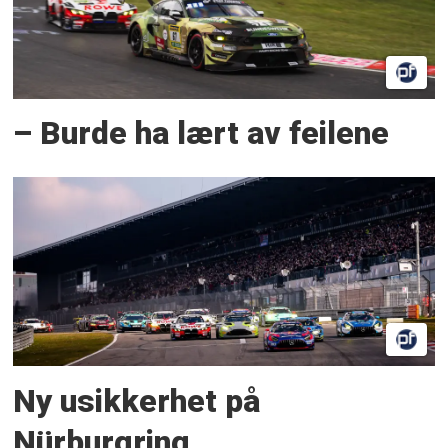
– Burde ha lært av feilene
Ny usikkerhet på
Nürburgring