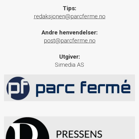
Tips:
redaksjonen@parcferme.no
Andre henvendelser:
post@parcferme.no
Utgiver:
Simedia AS