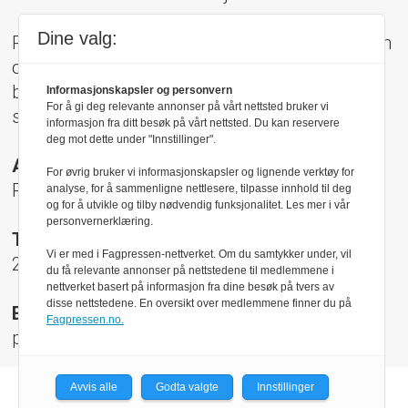
Dine valg:
Pressens Faglige Utvalg (PFU) er et klageorgan
oppnevnt av Norsk Presseforbund som
behandler klager mot mediene i presseetiske
Informasjonskapsler og personvern
For å gi deg relevante annonser på vårt nettsted bruker vi
spørsmål.
informasjon fra ditt besøk på vårt nettsted. Du kan reservere
deg mot dette under "Innstillinger".
Adresse:
For øvrig bruker vi informasjonskapsler og lignende verktøy for
Rådhusgt 17, 0158 Oslo
analyse, for å sammenligne nettlesere, tilpasse innhold til deg
og for å utvikle og tilby nødvendig funksjonalitet. Les mer i vår
personvernerklæring.
Telefon:
Vi er med i Fagpressen-nettverket. Om du samtykker under, vil
22 40 50 40
du få relevante annonser på nettstedene til medlemmene i
nettverket basert på informasjon fra dine besøk på tvers av
disse nettstedene. En oversikt over medlemmene finner du på
E-post:
Fagpressen.no.
pfu@presse.no
Avvis alle
Godta valgte
Innstillinger