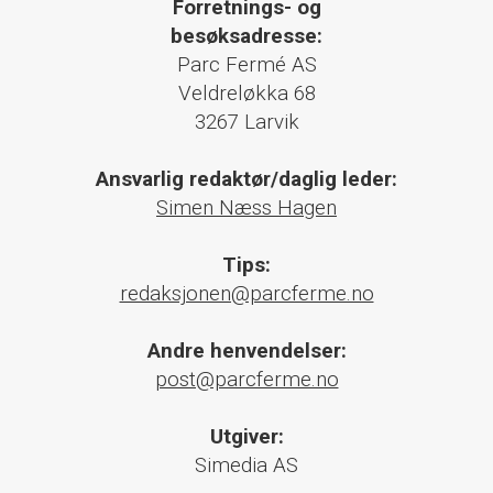
Forretnings- og
besøksadresse:
Parc Fermé AS
Veldreløkka 68
3267 Larvik
Ansvarlig redaktør/daglig leder:
Simen Næss Hagen
Tips:
redaksjonen@parcferme.no
Andre henvendelser:
post@parcferme.no
Utgiver:
Simedia AS