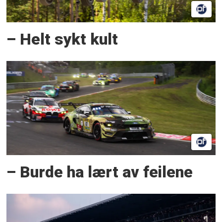
– Helt sykt kult
– Burde ha lært av feilene