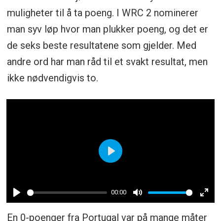
muligheter til å ta poeng. I WRC 2 nominerer
man syv løp hvor man plukker poeng, og det er
de seks beste resultatene som gjelder. Med
andre ord har man råd til et svakt resultat, men
ikke nødvendigvis to.
Play
00:00
Play
Mute
Ent
En 0-poenger fra Portugal var på mange måter