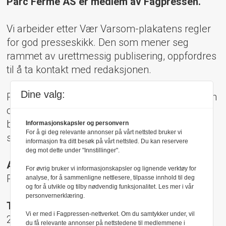
Parc Fermé AS er medlem av Fagpressen.
Vi arbeider etter Vær Varsom-plakatens regler
for god presseskikk. Den som mener seg
rammet av urettmessig publisering, oppfordres
til å ta kontakt med redaksjonen.
Dine valg:
Pressens Faglige Utvalg (PFU) er et klageorgan
oppnevnt av Norsk Presseforbund som
behandler klager mot mediene i presseetiske
Informasjonskapsler og personvern
For å gi deg relevante annonser på vårt nettsted bruker vi
spørsmål.
informasjon fra ditt besøk på vårt nettsted. Du kan reservere
deg mot dette under "Innstillinger".
Adresse:
For øvrig bruker vi informasjonskapsler og lignende verktøy for
Rådhusgt 17, 0158 Oslo
analyse, for å sammenligne nettlesere, tilpasse innhold til deg
og for å utvikle og tilby nødvendig funksjonalitet. Les mer i vår
personvernerklæring.
Telefon:
Vi er med i Fagpressen-nettverket. Om du samtykker under, vil
22 40 50 40
du få relevante annonser på nettstedene til medlemmene i