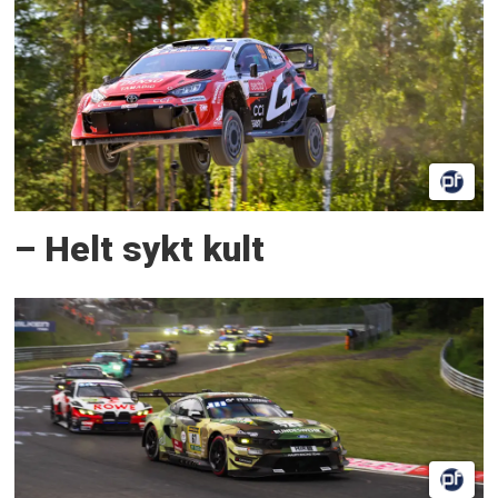
– Helt sykt kult